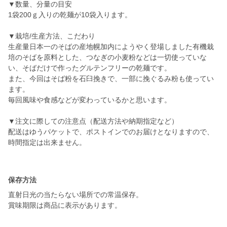
▼数量、分量の目安
1袋200ｇ入りの乾麺が10袋入ります。
▼栽培/生産方法、こだわり
生産量日本一のそばの産地幌加内にようやく登場しました有機栽
培のそばを原料とした、つなぎの小麦粉などは一切使っていな
い、そばだけで作ったグルテンフリーの乾麺です。
また、今回はそば粉を石臼挽きで、一部に挽ぐるみ粉も使ってい
ます。
毎回風味や食感などが変わっているかと思います。
▼注文に際しての注意点（配送方法や納期指定など）
配送はゆうパケットで、ポストインでのお届けとなりますので、
時間指定は出来ません。
保存方法
直射日光の当たらない場所での常温保存。
賞味期限は商品に表示があります。