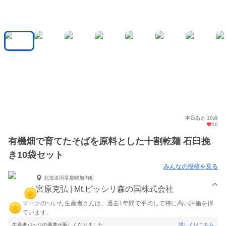
本日あと 10点
16
有機畑で育てたそばを原料とした十割乾麺 石臼挽
き10袋セット
みんなの投稿を見る
北海道雨竜郡幌加内町
宮原克弘 | Mt.ピッシリ森の国株式会社
マークのついた生産者さんは、過去1年間で平均して特に高い評価を得
ています。
生産者バッジの基準が新しくなりました。
詳しくはこちら