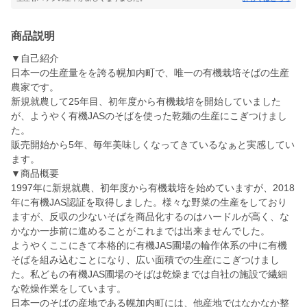
商品説明
▼自己紹介
日本一の生産量をを誇る幌加内町で、唯一の有機栽培そばの生産
農家です。
新規就農して25年目、初年度から有機栽培を開始していました
が、ようやく有機JASのそばを使った乾麺の生産にこぎつけまし
た。
販売開始から5年、毎年美味しくなってきているなぁと実感してい
ます。
▼商品概要
1997年に新規就農、初年度から有機栽培を始めていますが、2018
年に有機JAS認証を取得しました。様々な野菜の生産をしており
ますが、反収の少ないそばを商品化するのはハードルが高く、な
かなか一歩前に進めることがこれまでは出来ませんでした。
ようやくここにきて本格的に有機JAS圃場の輪作体系の中に有機
そばを組み込むことになり、広い面積での生産にこぎつけまし
た。私どもの有機JAS圃場のそばは乾燥までは自社の施設で繊細
な乾燥作業をしています。
日本一のそばの産地である幌加内町には、他産地ではなかなか整