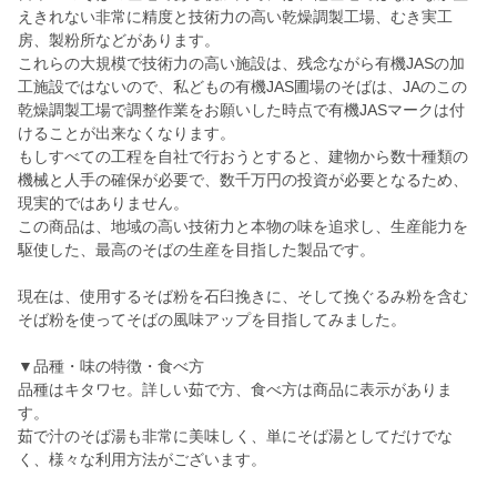
えきれない非常に精度と技術力の高い乾燥調製工場、むき実工
房、製粉所などがあります。
これらの大規模で技術力の高い施設は、残念ながら有機JASの加
工施設ではないので、私どもの有機JAS圃場のそばは、JAのこの
乾燥調製工場で調整作業をお願いした時点で有機JASマークは付
けることが出来なくなります。
もしすべての工程を自社で行おうとすると、建物から数十種類の
機械と人手の確保が必要で、数千万円の投資が必要となるため、
現実的ではありません。
この商品は、地域の高い技術力と本物の味を追求し、生産能力を
駆使した、最高のそばの生産を目指した製品です。
現在は、使用するそば粉を石臼挽きに、そして挽ぐるみ粉を含む
そば粉を使ってそばの風味アップを目指してみました。
▼品種・味の特徴・食べ方
品種はキタワセ。詳しい茹で方、食べ方は商品に表示がありま
す。
茹で汁のそば湯も非常に美味しく、単にそば湯としてだけでな
く、様々な利用方法がございます。