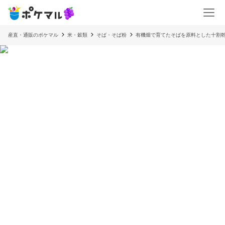
産直・通販のポケマル
米・穀類
そば・そば粉
有機畑で育てたそばを原料とした十割乾