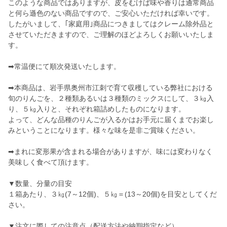
このような商品ではありますが、皮をむけば味や香りは通常商品
と何ら遜色のない商品ですので、ご安心いただければ幸いです。
したがいまして、｢家庭用｣商品につきましてはクレーム除外品と
させていただきますので、ご理解のほどよろしくお願いいたしま
す。
➡常温便にて順次発送いたします。
➡本商品は、岩手県奥州市江刺で育て収穫している弊社における
旬のりんごを、２種類あるいは３種類のミックスにして、３㎏入
り、５㎏入りと、それぞれ箱詰めしたものになります。
よって、どんな品種のりんごが入るかはお手元に届くまでお楽し
みということになります。様々な味を是非ご賞味ください。
➡まれに変形果が含まれる場合がありますが、味には変わりなく
美味しく食べて頂けます。
▼数量、分量の目安
１箱あたり、３㎏(7～12個)、５㎏＝(13～20個)を目安としてくだ
さい。
▼注文に際しての注意点（配送方法や納期指定など）