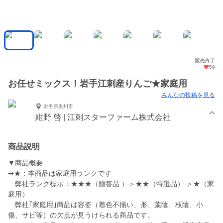
販売終了
59
お任せミックス！岩手江刺産りんご★家庭用
みんなの投稿を見る
岩手県奥州市
紺野 啓 | 江刺スターファーム株式会社
商品説明
▼商品概要
➡★：本商品は家庭用ランクです
弊社ランク標示：★★★（贈答品 ）＞★★（特選品） ＞★（家
庭用）
弊社｢家庭用｣商品は容姿（着色不揃い、形、葉陰、枝陰、小
傷、サビ等）の欠点が見うけられる商品です。