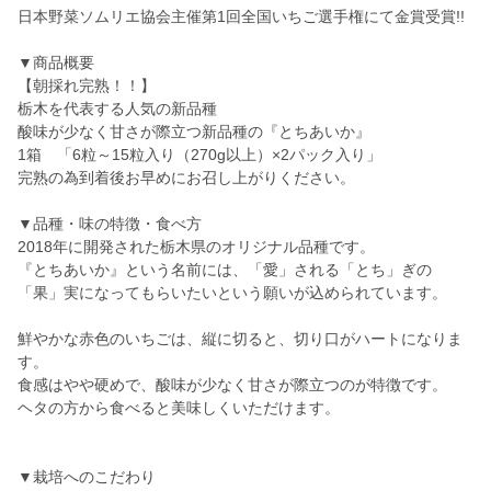
日本野菜ソムリエ協会主催第1回全国いちご選手権にて金賞受賞!!
▼商品概要
【朝採れ完熟！！】
栃木を代表する人気の新品種
酸味が少なく甘さが際立つ新品種の『とちあいか』
1箱 「6粒～15粒入り（270g以上）×2パック入り」
完熟の為到着後お早めにお召し上がりください。
▼品種・味の特徴・食べ方
2018年に開発された栃木県のオリジナル品種です。
『とちあいか』という名前には、「愛」される「とち」ぎの
「果」実になってもらいたいという願いが込められています。
鮮やかな赤色のいちごは、縦に切ると、切り口がハートになりま
す。
食感はやや硬めで、酸味が少なく甘さが際立つのが特徴です。
ヘタの方から食べると美味しくいただけます。
▼栽培へのこだわり