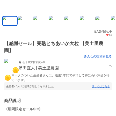
注文受付停止中
54
【感謝セール】完熟とちあいか大粒 【美土里農
園】
みんなの投稿を見る
栃木県芳賀郡茂木町
篠田直人 | 美土里農園
マークのついた生産者さんは、過去1年間で平均して特に高い評価を得
ています。
生産者バッジの基準が新しくなりました。
詳しくはこちら
商品説明
《期間限定セール中!!》