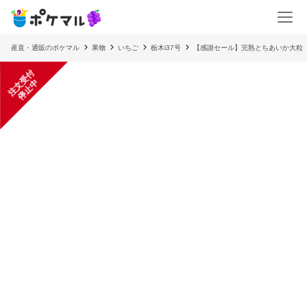
産直・通販のポケマル
果物
いちご
栃木i37号
【感謝セール】完熟とちあいか大粒 
注
文
受
付
停
止
中