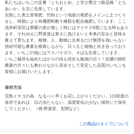
私たちはいちごの定番「とちおとめ」と甘さ際立つ新品種「とち
あいか」を主に生産しています。
完熟した美土里堆肥、竹粉という地産の堆肥をメインに土づくり
をし、時期により有機肥料数十種類を配合施肥しています。ここ
茂木町深沢は寒暖の差が激しく時にはマイナス8度になる時もあり
ます。それゆえに野菜達は寒さに負けまいと本来の甘みと旨味を
蓄えて育ちます。植物、人、動物に出来るだけ無理を強いらない
持続可能な農業を模索しながら、日々土と植物と向き合っており
ます。いちごの他にはアスパラガス、そばも生産しています。
いちご栽培を始めたばかりの頃も現在も勉強の日々！近隣の師匠
農家の方々にも教わりながら安全そして安定した品質のいちごを
皆様にお届けいたします。
保存方法
完熟イチゴの為、なるべく早くお召し上がりください。1日程度の
保存であれば、日の当たらない、温度変化の少ない場所にて保存
この商品のタイプについて