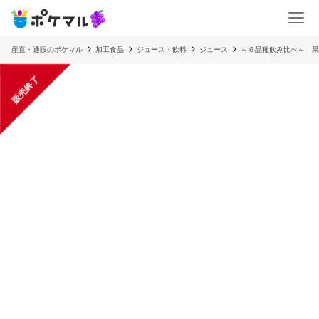
産直・通販のポケマル
加工食品
ジュース・飲料
ジュース
～６品種飲み比べ～ 果汁
販売終了