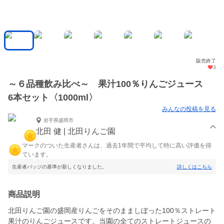
販売終了
3
～６品種飲み比べ～ 果汁100％りんごジュース
6本セット〈1000ml〉
みんなの投稿を見る
岩手県盛岡市
北田 健 | 北田りんご園
マークのついた生産者さんは、過去1年間で平均して特に高い評価を得
ています。
生産者バッジの基準が新しくなりました。
詳しくはこちら
商品説明
北田りんご園の盛岡産りんごをそのまましぼった100％ストレート
果汁のりんごジュースです。当園の全てのストレートジュースの