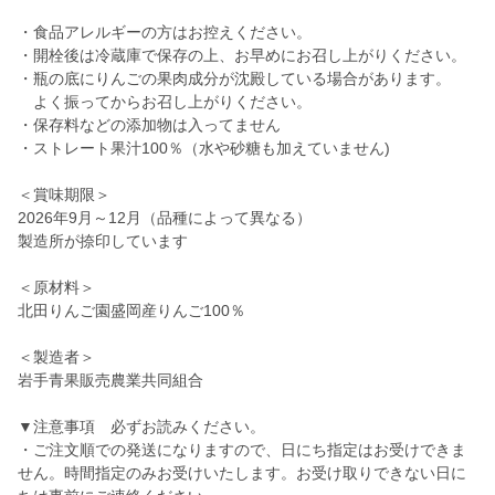
・食品アレルギーの方はお控えください。
・開栓後は冷蔵庫で保存の上、お早めにお召し上がりください。
・瓶の底にりんごの果肉成分が沈殿している場合があります。
よく振ってからお召し上がりください。
・保存料などの添加物は入ってません
・ストレート果汁100％（水や砂糖も加えていません)
＜賞味期限＞
2026年9月～12月（品種によって異なる）
製造所が捺印しています
＜原材料＞
北田りんご園盛岡産りんご100％
＜製造者＞
岩手青果販売農業共同組合
▼注意事項 必ずお読みください。
・ご注文順での発送になりますので、日にち指定はお受けできま
せん。時間指定のみお受けいたします。お受け取りできない日に