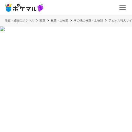
産直・通販のポケマル
野菜
根菜・土物類
その他の根菜・土物類
アピオス特大サイ