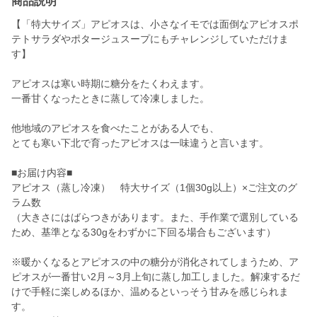
商品説明
【「特大サイズ」アピオスは、小さなイモでは面倒なアピオスポ
テトサラダやポタージュスープにもチャレンジしていただけま
す】
アピオスは寒い時期に糖分をたくわえます。
一番甘くなったときに蒸して冷凍しました。
他地域のアピオスを食べたことがある人でも、
とても寒い下北で育ったアピオスは一味違うと言います。
■お届け内容■
アピオス（蒸し冷凍） 特大サイズ（1個30g以上）×ご注文のグ
ラム数
（大きさにはばらつきがあります。また、手作業で選別している
ため、基準となる30gをわずかに下回る場合もございます）
※暖かくなるとアピオスの中の糖分が消化されてしまうため、ア
ピオスが一番甘い2月～3月上旬に蒸し加工しました。解凍するだ
けで手軽に楽しめるほか、温めるといっそう甘みを感じられま
す。