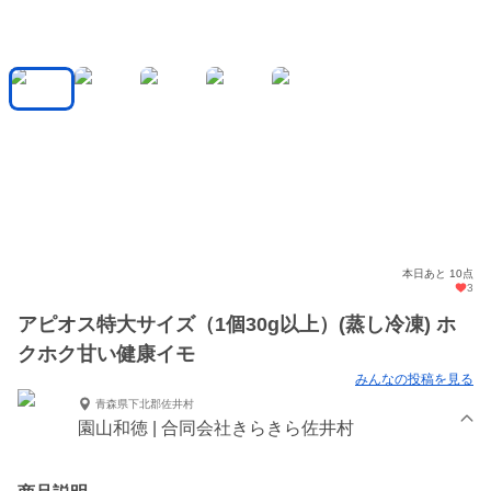
本日あと 10点
3
アピオス特大サイズ（1個30g以上）(蒸し冷凍) ホ
クホク甘い健康イモ
みんなの投稿を見る
青森県下北郡佐井村
園山和徳 | 合同会社きらきら佐井村