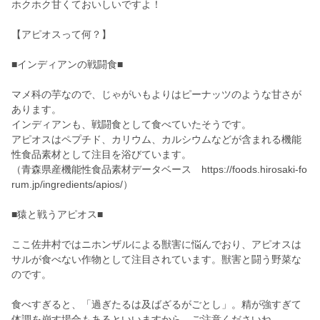
ホクホク甘くておいしいですよ！
【アピオスって何？】
■インディアンの戦闘食■
マメ科の芋なので、じゃがいもよりはピーナッツのような甘さが
あります。
インディアンも、戦闘食として食べていたそうです。
アピオスはペプチド、カリウム、カルシウムなどが含まれる機能
性食品素材として注目を浴びています。
（青森県産機能性食品素材データベース https://foods.hirosaki-fo
rum.jp/ingredients/apios/）
■猿と戦うアピオス■
ここ佐井村ではニホンザルによる獣害に悩んでおり、アピオスは
サルが食べない作物として注目されています。獣害と闘う野菜な
のです。
食べすぎると、「過ぎたるは及ばざるがごとし」。精が強すぎて
体調を崩す場合もあるといいますから、ご注意くださいね。