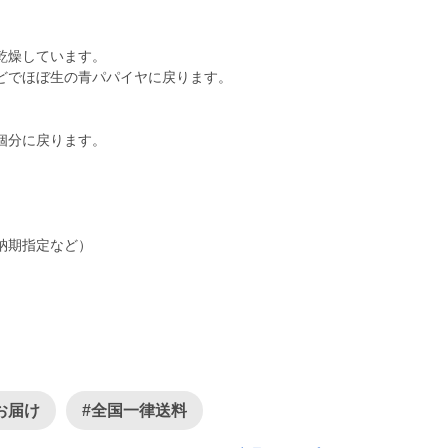
乾燥しています。
どでほぼ生の青パパイヤに戻ります。
個分に戻ります。
。
納期指定など）
お届け
#全国一律送料