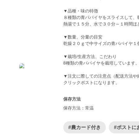
▼品種・味の特徴
８種類の青パパイヤをスライスして、
熱湯で１５分、水で３０分～１時間ほ
▼数量、分量の目安
乾燥２０ｇで中サイズの青パパイヤ１
▼栽培/生産方法、こだわり
8種類の青パパイヤを栽培しています
▼注文に際しての注意点（配送方法や
クリックポストになります。
保存方法
保存方法：常温
#農カード付き
#ポストに