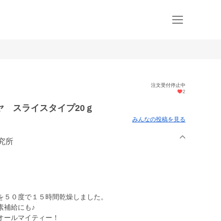
注文受付停止中
2
 スライスタイプ20ｇ
みんなの投稿を見る
研究所
を５０度で１５時間乾燥しました。
素補給にも♪
オールマイティー！