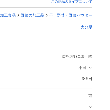
この商品のタイプについて
加工食品
野菜の加工品
干し野菜・野菜パウダー
大分県
送料:0円 (全国一律)
不可
3~5日
可