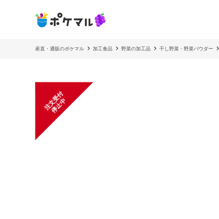
産直・通販のポケマル
加工食品
野菜の加工品
干し野菜・野菜パウダー
注
文
受
付
停
止
中