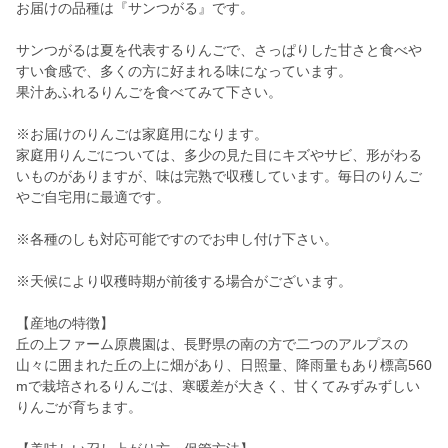
お届けの品種は『サンつがる』です。
サンつがるは夏を代表するりんごで、さっぱりした甘さと食べや
すい食感で、多くの方に好まれる味になっています。
果汁あふれるりんごを食べてみて下さい。
※お届けのりんごは家庭用になります。
家庭用りんごについては、多少の見た目にキズやサビ、形がわる
いものがありますが、味は完熟で収穫しています。毎日のりんご
やご自宅用に最適です。
※各種のしも対応可能ですのでお申し付け下さい。
※天候により収穫時期が前後する場合がございます。
【産地の特徴】
丘の上ファーム原農園は、長野県の南の方で二つのアルプスの
山々に囲まれた丘の上に畑があり、日照量、降雨量もあり標高560
mで栽培されるりんごは、寒暖差が大きく、甘くてみずみずしい
りんごが育ちます。