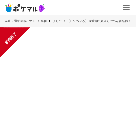
産直・通販のポケマル
果物
りんご
【サンつがる】 家庭用✨夏りんごの定番品種！
販売終了