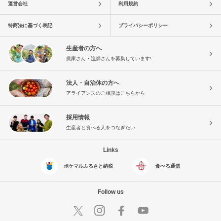
運営会社
利用規約
特商法に基づく表記
プライバシーポリシー
生産者の方へ
農家さん・漁師さんを募集しています!
法人・自治体の方へ
アライアンスのご相談はこちらから
採用情報
生産者と食べる人をつなぎたい
Links
ポケマルふるさと納税
食べる通信
Follow us