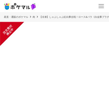
産直・通販のポケマル
肉
【冷凍】しゃぶしゃぶ紅白豚合戦！ロース&バラ《白金豚プラ
注
文
受
付
停
止
中