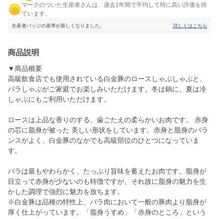
マークのついた生産者さんは、過去1年間で平均して特に高い評価を得
ています。
生産者バッジの基準が新しくなりました。
詳しくはこちら
商品説明
▼商品概要
高級飲食店でも使用されている白金豚のロースしゃぶしゃぶと、
バラしゃぶがご家庭でお楽しみいただけます。冬は鍋に、夏は冷
しゃぶにもご利用いただけます。
ロースは上品な香りのする、歯ごたえの柔らかいお肉です。 赤身
の芯に脂身が被った 美しい形状をしています。赤身と脂身のバラ
ンスがよく、白金豚のなかでも高級部位のひとつになっていま
す。
バラは最もやわらかく、たっぷり旨味を蓄えたお肉です。脂身が
目立って赤身が少ないのも特徴ですが、それ故に脂身の魅力を生
かした調理で強烈に魅力を放ちます。
※白金豚は品種の特性上、バラ肉において一般の豚肉より脂身が
厚く仕上がっています。「脂身うすめ」「赤身のところ」という