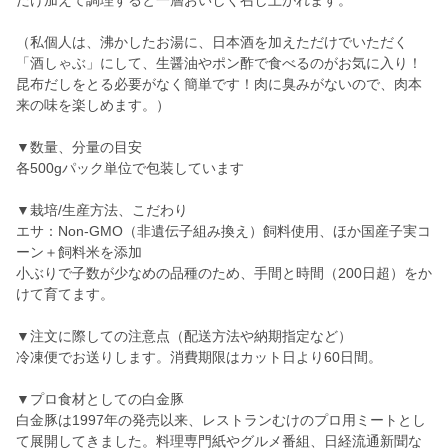
だけ加えて調理すると一層おいしく召し上がれます。
（私個人は、沸かしたお湯に、日本酒を加えただけでいただく
「酒しゃぶ」にして、生醤油やポン酢で食べるのがお気に入り！
昆布だしをとる必要がなく簡単です！肉に臭みがないので、肉本
来の味を楽しめます。）
▼数量、分量の目安
各500gパック単位で包装しています
▼栽培/生産方法、こだわり
エサ：Non-GMO（非遺伝子組み換え）飼料使用、ほか国産子実コ
ーン＋飼料米を添加
小ぶりで子数が少なめの品種のため、手間と時間（200日超）をか
けて育てます。
▼注文に際しての注意点（配送方法や納期指定など）
冷凍便でお送りします。消費期限はカット日より60日間。
▼プロ食材としての白金豚
白金豚は1997年の発売以来、レストランむけのプロ用ミートとし
て展開してきました。料理専門紙やグルメ番組、日経流通新聞な