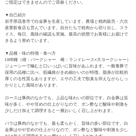
ご指定はできませんのでご容赦ください。
▼自己紹介
岩手県花巻市で白金豚を生産しています。農場と精肉販売・六次
産業飲食店も営んでいます。自分たちで枝肉から切り出し、スラ
イス。毎日、風味の確認も実施。最高の状態でお客様にお届けで
きるよう努めています。
▼品種・味の特徴・食べ方
LWB種（雄：バークシャー 雌：ランドレース×大ヨークシャー）
ジューシーで噛むと口いっぱいに旨味があふれます。一般養豚で
採用の品種に比べ、筋繊維がきめ細かいのが特徴。脂身が比較的
厚くのる性質もありますが、エサの工夫で獣臭を抑えながらしっ
かりとした風味があります。
ロースは豚肉のなかでも、上品な味わいの部位です。白金豚は旨
味が多く、やや甘めの仕上がりなので、ポン酢など酸味や刺激を
少しだけ加えて調理すると一層おいしく召し上がれます。
バラは豚肉のなかでも、最も柔らかく、旨味の多い部位です。白
金豚はやや甘めの仕上がりなので、ポン酢など酸味や刺激を少し