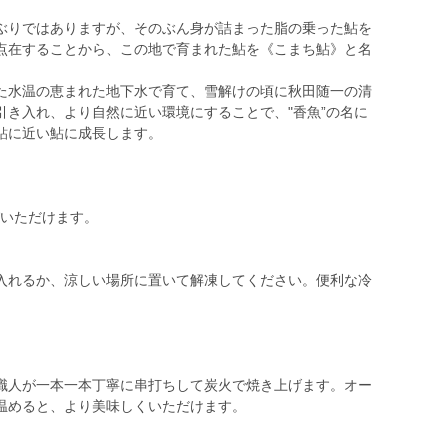
ぶりではありますが、そのぶん身が詰まった脂の乗った鮎を
点在することから、この地で育まれた鮎を《こまち鮎》と名
た水温の恵まれた地下水で育て、雪解けの頃に秋田随一の清
引き入れ、より自然に近い環境にすることで、"香魚”の名に
鮎に近い鮎に成長します。
びいただけます。
入れるか、涼しい場所に置いて解凍してください。便利な冷
職人が一本一本丁寧に串打ちして炭火で焼き上げます。オー
温めると、より美味しくいただけます。