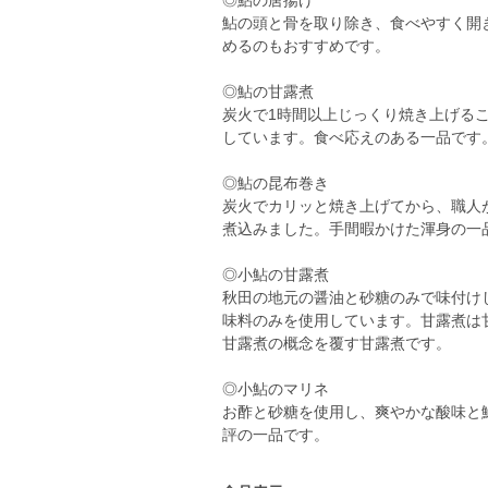
◎鮎の唐揚げ
鮎の頭と骨を取り除き、食べやすく開
めるのもおすすめです。
◎鮎の甘露煮
炭火で1時間以上じっくり焼き上げる
しています。食べ応えのある一品です
◎鮎の昆布巻き
炭火でカリッと焼き上げてから、職人
煮込みました。手間暇かけた渾身の一
◎小鮎の甘露煮
秋田の地元の醤油と砂糖のみで味付け
味料のみを使用しています。甘露煮は
甘露煮の概念を覆す甘露煮です。
◎小鮎のマリネ
お酢と砂糖を使用し、爽やかな酸味と
評の一品です。