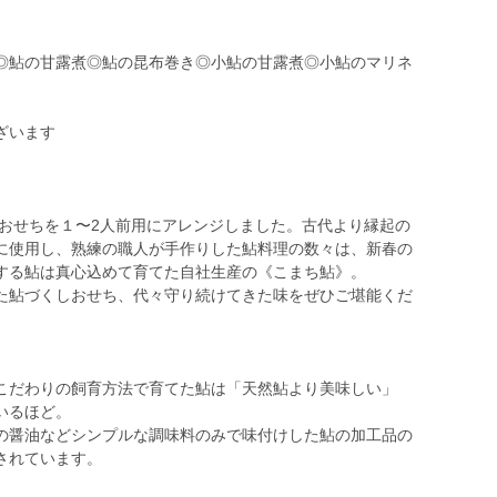
◎鮎の甘露煮◎鮎の昆布巻き◎小鮎の甘露煮◎小鮎のマリネ
ざいます
るおせちを１〜2人前用にアレンジしました。古代より縁起の
に使用し、熟練の職人が手作りした鮎料理の数々は、新春の
する鮎は真心込めて育てた自社生産の《こまち鮎》。
た鮎づくしおせち、代々守り続けてきた味をぜひご堪能くだ
こだわりの飼育方法で育てた鮎は「天然鮎より美味しい」
いるほど。
の醤油などシンプルな調味料のみで味付けした鮎の加工品の
されています。