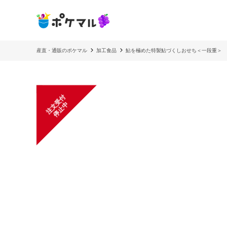
産直・通販のポケマル
加工食品
鮎を極めた特製鮎づくしおせち＜一段重＞
注
文
受
付
停
止
中