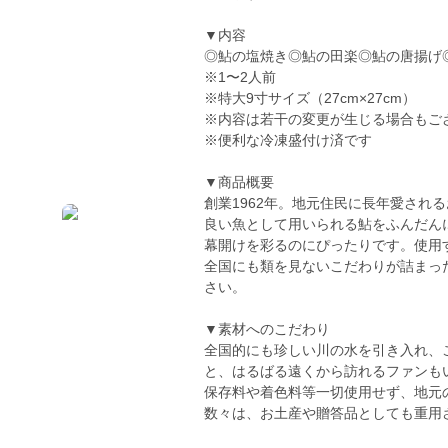
▼内容
◎鮎の塩焼き◎鮎の田楽◎鮎の唐揚げ
※1〜2人前
※特大9寸サイズ（27cm×27cm）
※内容は若干の変更が生じる場合もご
※便利な冷凍盛付け済です
▼商品概要
創業1962年。地元住民に長年愛され
良い魚として用いられる鮎をふんだん
幕開けを彩るのにぴったりです。使用
全国にも類を見ないこだわりが詰まっ
さい。
▼素材へのこだわり
全国的にも珍しい川の水を引き入れ、
と、はるばる遠くから訪れるファンも
保存料や着色料等一切使用せず、地元
数々は、お土産や贈答品としても重用