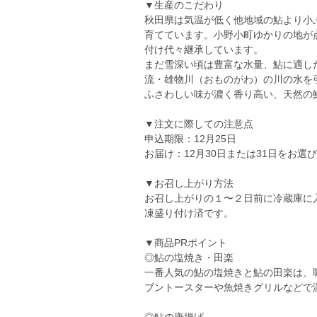
▼生産のこだわり
秋田県は気温が低く他地域の鮎より小
育てています。小野小町ゆかりの地が
付け代々継承しています。
まだ雪深い頃は豊富な水量、鮎に適し
流・雄物川（おものがわ）の川の水を
ふさわしい味が濃く香り高い、天然の
▼注文に際しての注意点
申込期限：12月25日
お届け：12月30日または31日をお選
▼お召し上がり方法
お召し上がりの１〜２日前に冷蔵庫に
凍盛り付け済です。
▼商品PRポイント
◎鮎の塩焼き・田楽
一番人気の鮎の塩焼きと鮎の田楽は、
ブントースターや魚焼きグリルなどで