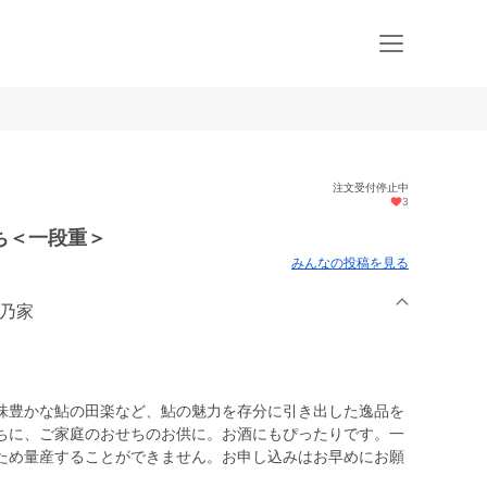
注文受付停止中
3
ち＜一段重＞
みんなの投稿を見る
鮎乃家
味豊かな鮎の田楽など、鮎の魅力を存分に引き出した逸品を
ちに、ご家庭のおせちのお供に。お酒にもぴったりです。一
ため量産することができません。お申し込みはお早めにお願