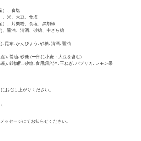
産）、食塩
）、米、大豆、食塩
産）、片栗粉、食塩、黒胡椒
産)、醤油、清酒、砂糖、中ざら糖
)､昆布､かんぴょう､砂糖､清酒､醤油
産)､醤油､砂糖 (一部に小麦・大豆を含む)
産)､穀物酢､砂糖､食用調合油､玉ねぎ､パプリカ､レモン果
内にお召し上がりください。
い
す。メッセージにてお知らせください。