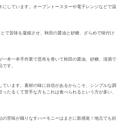
きにしています。オーブントースターや電子レンジなどで温
ことで旨味を凝縮させ、秋田の醤油と砂糖、ざらめで味付け
。
が一本一本手作業で昆布を巻いて秋田の醤油、砂糖、清酒で
品です。
しています。素材の味に自信があるからこそ、シンプルな調
甘ったるくて苦手な方もこれは食べられるという方が多い、
鮎の苦味が織りなすハーモニーはまさに新感覚！地元でも好