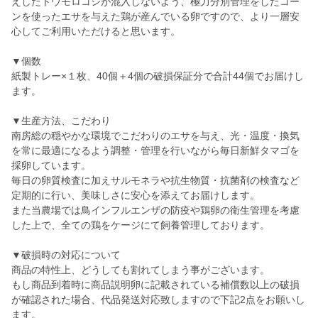
えしたトウモロコシが混入しないよう、極力分別管理をしたコー
ンを使ったエサを与えた鶏が産んでいる卵ですので、より一層安
心してご利用いただけると思います。
▼個数
紙製トレー×１枚、40個＋4個の破損保証分で合計44個でお届けし
ます。
▼生産方法、こだわり
南房総の穏やかな環境でこだわりのエサを与え、光・温度・換気
を常に最適になるよう調整・管理を行いながら毎日新鮮タマゴを
採卵しています。
毎日の卵質検査に加えサルモネラや抗生物質・抗菌剤の検査など
定期的に行い、美味しさに安心を添えてお届けします。
また当農場では鳥インフルエンザの防疫や鶏卵の衛生管理を考慮
した上で、全ての鶏をケージにて飼養管理しております。
▼破損時の対応について
商品の特性上、どうしても割れてしまう事がございます。
もし商品到着時に商品説明卵に記載されている補償数以上の破損
が確認された場合、代品発送対応致しますので下記2点をお願いし
ます。