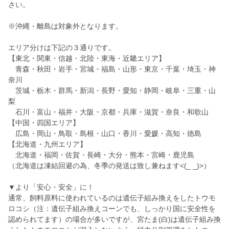
さい。
※沖縄・離島は対象外となります。
エリア分けは下記の３通りです。
【東北・関東・信越・北陸・東海・近畿エリア】
青森・秋田・岩手・宮城・福島・山形・東京・千葉・埼玉・神
奈川
茨城・栃木・群馬・新潟・長野・愛知・静岡・岐阜・三重・山
梨
石川・富山・福井・大阪・京都・兵庫・滋賀・奈良・和歌山
【中国・四国エリア】
広島・岡山・鳥取・島根・山口・香川・愛媛・高知・徳島
【北海道・九州エリア】
北海道・福岡・佐賀・長崎・大分・熊本・宮崎・鹿児島
（北海道は凍結回避の為、冬季の発送は致し兼ねます<(_ _)>）
▼より「安心・安全」に！
通常、飼料原料に使われているのは遺伝子組み換えをしたトウモ
ロコシ（注：遺伝子組み換えコーンでも、しっかり国に安全性を
認められてます）の場合が多いですが、宮たま(白)は遺伝子組み換