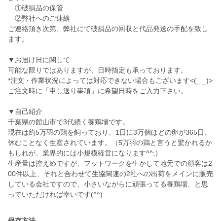
①破損品の保管
②弊社へのご連絡
ご連絡頂き次第、弊社にて破損品の回収と代品発送の手配を致し
ます。
▼お届け日に関して
可能な限りではありますが、日時指定も承っております。
*注文・作業状況によっては対応できない場合もございます<(_ _)>
ご注文時に「申し送り事項」に希望日時をご入力下さい。
▼自己紹介
千葉県の館山市で3代続く養鶏場です。
現在は約5万羽の鶏を飼っており、1日に3万個ほどの卵が365日、
休むことなく生産されています。（5万羽の鶏と言うと驚かれるか
もしれが、業界的には小規模経営になります^^;）
生産量は控えめですが、フットワークを生かして地元での顧客は2
00件以上、それと合わせて生協関連の2社への出荷をメインに販売
している会社ですので、小さいながらに頑張ってる養鶏場、と思
保存方法