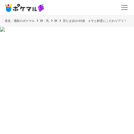
産直・通販のポケマル
卵・乳
卵
宮たま(白)×40個 エサと鮮度にこだわりアリ！