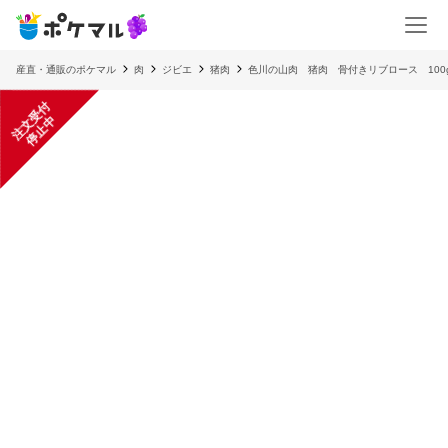
産直・通販のポケマル
肉
ジビエ
猪肉
色川の山肉 猪肉 骨付きリブロース 100
注
文
受
付
停
止
中