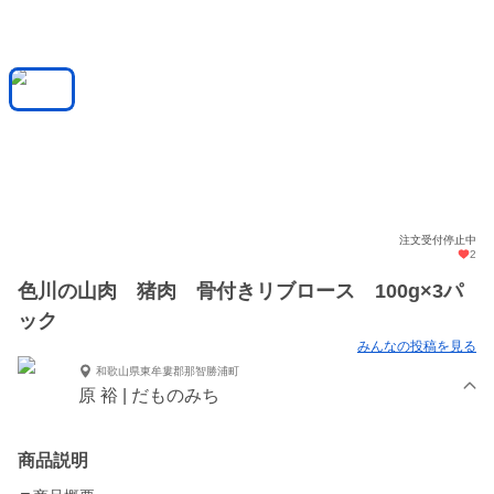
注文受付停止中
2
色川の山肉 猪肉 骨付きリブロース 100g×3パ
ック
みんなの投稿を見る
和歌山県東牟婁郡那智勝浦町
原 裕 | だものみち
商品説明