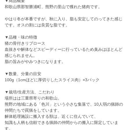
▼商品概要
和歌山県那智勝浦町、熊野の里山で獲れた猪肉です。
やはり冬が本番ですが、秋に入り、脂も安定してのってきた感じ
です。オスの割には良質な脂です。
▼品種・味の特徴
猪の骨付きリブロース
血抜きや解体などスピーディーに行っているため臭みはほとんど
感じられません。
脂の旨みがやみつきになります。
▼数量、分量の目安
100g（1cmほどに厚切りしたスライス肉）×3パック
▼栽培/生産方法、こだわり
場所はは三重県寄りの和歌山。
熊野の地域にある「色川」という小さな集落で、10人弱の猟師の
仲間たちで罠猟をしています。
解体処理施設に搬入する獣は、近くに住んでいて、
知識も人柄も信頼できる猟師の仲間からの搬入に限定していま
す。