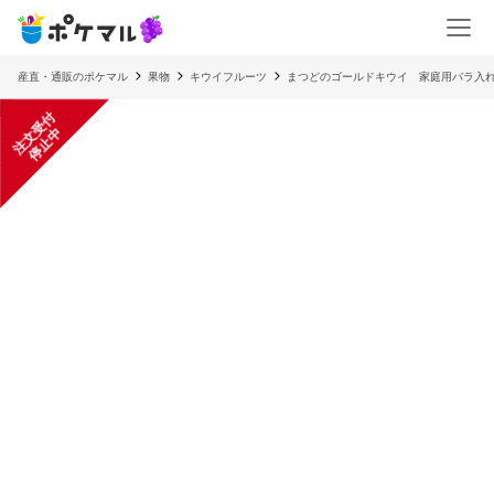
産直・通販のポケマル
果物
キウイフルーツ
まつどのゴールドキウイ 家庭用バラ入れ
注
文
受
付
停
止
中