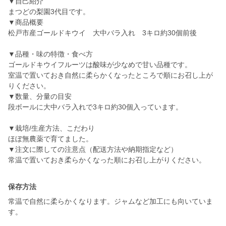
▼自己紹介
まつどの梨園3代目です。
▼商品概要
松戸市産ゴールドキウイ 大中バラ入れ 3キロ約30個前後
▼品種・味の特徴・食べ方
ゴールドキウイフルーツは酸味が少なめで甘い品種です。
室温で置いておき自然に柔らかくなったところで順にお召し上が
りください。
▼数量、分量の目安
段ボールに大中バラ入れで3キロ約30個入っています。
▼栽培/生産方法、こだわり
ほぼ無農薬で育てました。
▼注文に際しての注意点（配送方法や納期指定など）
常温で置いておき柔らかくなった順にお召し上がりください。
保存方法
常温で自然に柔らかくなります。ジャムなど加工にも向いていま
す。