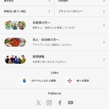
運営会社
利用規約
特商法に基づく表記
プライバシーポリシー
生産者の方へ
農家さん・漁師さんを募集しています!
法人・自治体の方へ
アライアンスのご相談はこちらから
採用情報
生産者と食べる人をつなぎたい
Links
ポケマルふるさと納税
食べる通信
Follow us