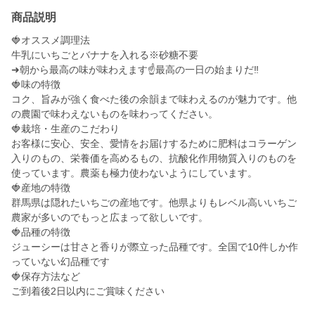
商品説明
🍓オススメ調理法
牛乳にいちごとバナナを入れる※砂糖不要
➜朝から最高の味が味わえます☝最高の一日の始まりだ‼️
🍓味の特徴
コク、旨みが強く食べた後の余韻まで味わえるのが魅力です。他
の農園で味わえないものを味わってください。
🍓栽培・生産のこだわり
お客様に安心、安全、愛情をお届けするために肥料はコラーゲン
入りのもの、栄養価を高めるもの、抗酸化作用物質入りのものを
使っています。農薬も極力使わないようにしています。
🍓産地の特徴
群馬県は隠れたいちごの産地です。他県よりもレベル高いいちご
農家が多いのでもっと広まって欲しいです。
🍓品種の特徴
ジューシーは甘さと香りが際立った品種です。全国で10件しか作
っていない幻品種です
🍓保存方法など
ご到着後2日以内にご賞味ください