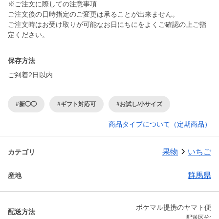
※ご注文に際しての注意事項
ご注文後の日時指定のご変更は承ることが出来ません。
ご注文時はお受け取りが可能なお日にちにをよくご確認の上ご指
定ください。
保存方法
ご到着2日以内
#新◯◯
#ギフト対応可
#お試し/小サイズ
商品タイプについて（定期商品）
果物
いちご
カテゴリ
群馬県
産地
ポケマル提携のヤマト便
配送方法
配送区分: