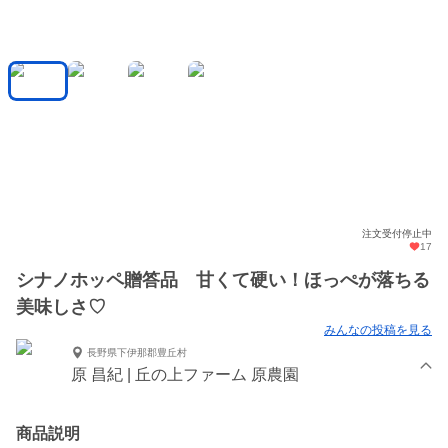
注文受付停止中
17
シナノホッペ贈答品 甘くて硬い！ほっぺが落ちる
美味しさ♡
みんなの投稿を見る
長野県下伊那郡豊丘村
原 昌紀 | 丘の上ファーム 原農園
商品説明