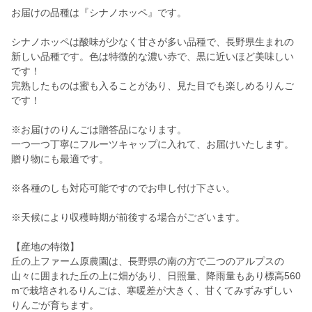
お届けの品種は『シナノホッペ』です。
シナノホッペは酸味が少なく甘さが多い品種で、長野県生まれの
新しい品種です。色は特徴的な濃い赤で、黒に近いほど美味しい
です！
完熟したものは蜜も入ることがあり、見た目でも楽しめるりんご
です！
※お届けのりんごは贈答品になります。
一つ一つ丁寧にフルーツキャップに入れて、お届けいたします。
贈り物にも最適です。
※各種のしも対応可能ですのでお申し付け下さい。
※天候により収穫時期が前後する場合がございます。
【産地の特徴】
丘の上ファーム原農園は、長野県の南の方で二つのアルプスの
山々に囲まれた丘の上に畑があり、日照量、降雨量もあり標高560
mで栽培されるりんごは、寒暖差が大きく、甘くてみずみずしい
りんごが育ちます。