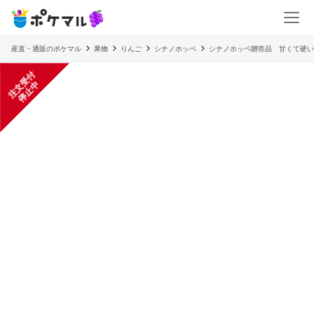
産直・通販のポケマル
果物
りんご
シナノホッペ
シナノホッペ贈答品 甘くて硬い
注
文
受
付
停
止
中