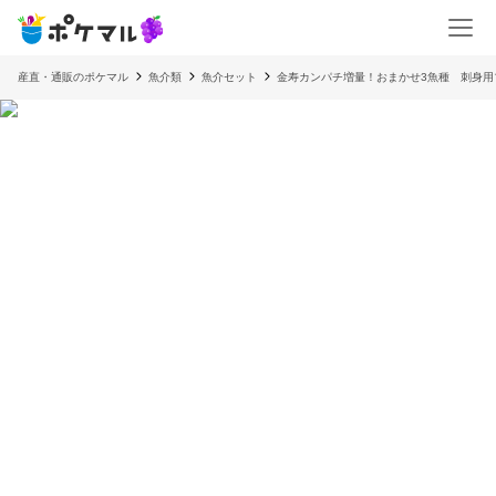
産直・通販のポケマル
魚介類
魚介セット
金寿カンパチ増量！おまかせ3魚種 刺身用