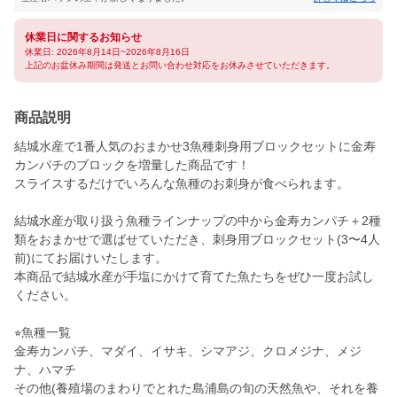
休業日に関するお知らせ
休業日: 2026年8月14日~2026年8月16日
上記のお盆休み期間は発送とお問い合わせ対応をお休みさせていただきます。
商品説明
結城水産で1番人気のおまかせ3魚種刺身用ブロックセットに金寿
カンパチのブロックを増量した商品です！
スライスするだけでいろんな魚種のお刺身が食べられます。
結城水産が取り扱う魚種ラインナップの中から金寿カンパチ＋2種
類をおまかせで選ばせていただき、刺身用ブロックセット(3〜4人
前)にてお届けいたします。
本商品で結城水産が手塩にかけて育てた魚たちをぜひ一度お試し
ください。
⭐︎魚種一覧
金寿カンパチ、マダイ、イサキ、シマアジ、クロメジナ、メジ
ナ、ハマチ
その他(養殖場のまわりでとれた島浦島の旬の天然魚や、それを養