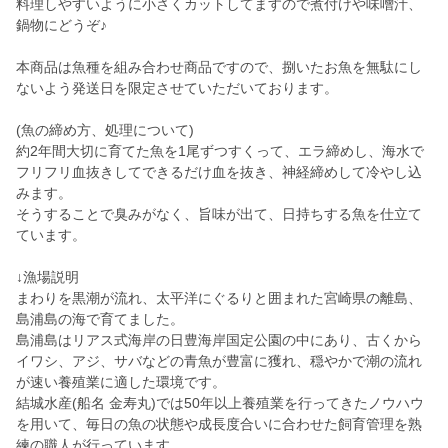
料理しやすいように小さくカットしてますので煮付けや味噌汁、
鍋物にどうぞ♪
本商品は魚種を組み合わせ商品ですので、捌いたお魚を無駄にし
ないよう発送日を限定させていただいております。
(魚の締め方、処理について)
約2年間大切に育てた魚を1尾ずつすくって、エラ締めし、海水で
フリフリ血抜きしてできるだけ血を抜き、神経締めして冷やし込
みます。
そうすることで臭みがなく、旨味が出て、日持ちする魚を仕立て
ています。
↓漁場説明
まわりを黒潮が流れ、太平洋にぐるりと囲まれた宮崎県の離島、
島浦島の海で育てました。
島浦島はリアス式海岸の日豊海岸国定公園の中にあり、古くから
イワシ、アジ、サバなどの青魚が豊富に獲れ、穏やかで潮の流れ
が速い養殖業に適した環境です。
結城水産(船名 金寿丸)では50年以上養殖業を行ってきたノウハウ
を用いて、毎日の魚の状態や成長度合いに合わせた飼育管理を熟
練の職人が行っています。