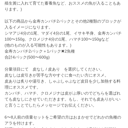
殖生簀に入れて育てた蓄養魚など、おススメの魚が入ることもあ
ります。)
以下の商品から金寿カンパチ2パックとその他2種類のブロックが
入るイメージになります。
シマアジ4分の1尾、マダイ4分の1尾、イサキ半身、金寿カンパチ
100〜150g、クロメジナ4分の1尾、ハマチ100〜150gなど
(他のものが入る可能性もあります。)
金寿カンパチ2パック＋1パック✖︎2魚種
合計4パック(500〜600g)
分量項目にて 皮なし / 皮あり を選択してください。
皮なしは皮引きが苦手な方やすぐに食べたい方にオスメ。
皮ありは炙りや湯引き、しゃぶしゃぶなど皮目を少し加熱する料
理にオススメです。
カンパチ、ハマチ、クロメジナは皮がぶ厚いのでどちらを選ばれ
ても皮なしにさせていただきます。もし、それでも皮ありがいい
と言うことでしたらメッセージでお伝えください。
6〜8人前の倍量セットをご希望の方はおまかせでどれかの魚種の
アラを付けます。