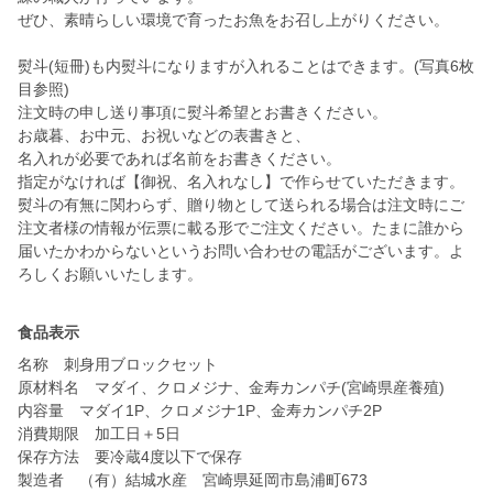
ぜひ、素晴らしい環境で育ったお魚をお召し上がりください。
熨斗(短冊)も内熨斗になりますが入れることはできます。(写真6枚
目参照)
注文時の申し送り事項に熨斗希望とお書きください。
お歳暮、お中元、お祝いなどの表書きと、
名入れが必要であれば名前をお書きください。
指定がなければ【御祝、名入れなし】で作らせていただきます。
熨斗の有無に関わらず、贈り物として送られる場合は注文時にご
注文者様の情報が伝票に載る形でご注文ください。たまに誰から
届いたかわからないというお問い合わせの電話がございます。よ
ろしくお願いいたします。
食品表示
名称 刺身用ブロックセット
原材料名 マダイ、クロメジナ、金寿カンパチ(宮崎県産養殖)
内容量 マダイ1P、クロメジナ1P、金寿カンパチ2P
消費期限 加工日＋5日
保存方法 要冷蔵4度以下で保存
製造者 （有）結城水産 宮崎県延岡市島浦町673