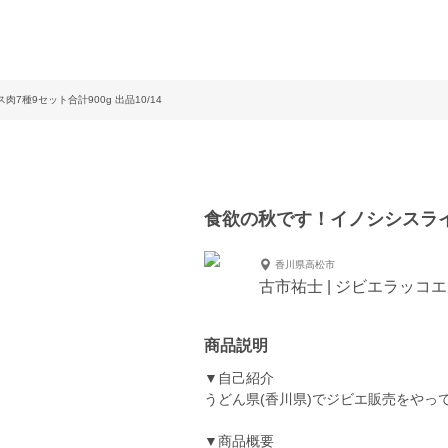
7種9セット合計900g 出品10/14
食欲の秋です！イノシシスライス肉
香川県高松市
古市祐士 | ジビエラッコ
商品説明
▼自己紹介
うどん県(香川県)でジビエ販売をやっ
▼商品概要