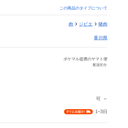
この商品のタイプについて
肉
ジビエ
猪肉
香川県
ポケマル提携のヤマト便
配送区分:
可
1~3日