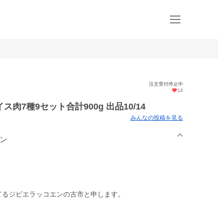
注文受付停止中
14
7種9セット合計900g 出品10/14
みんなの投稿を見る
エン
てるジビエラッコエンの古市と申します。