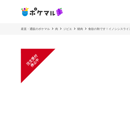
産直・通販のポケマル
肉
ジビエ
猪肉
食欲の秋です！イノシシスライス肉
注
文
受
付
停
止
中