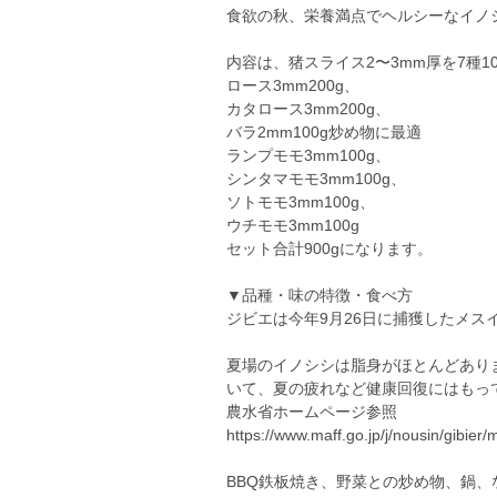
食欲の秋、栄養満点でヘルシーなイノ
内容は、猪スライス2〜3mm厚を7種10
ロース3mm200g、
カタロース3mm200g、
バラ2mm100g炒め物に最適
ランプモモ3mm100g、
シンタマモモ3mm100g、
ソトモモ3mm100g、
ウチモモ3mm100g
セット合計900gになります。
▼品種・味の特徴・食べ方
ジビエは今年9月26日に捕獲したメス
夏場のイノシシは脂身がほとんどあり
いて、夏の疲れなど健康回復にはもっ
農水省ホームページ参照
https://www.maff.go.jp/j/nousin/gibier/
BBQ鉄板焼き、野菜との炒め物、鍋