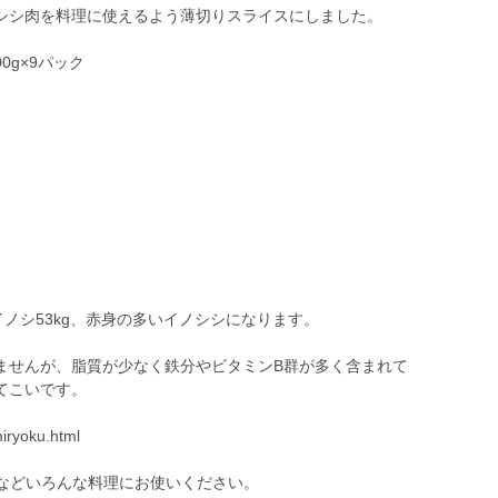
シシ肉を料理に使えるよう薄切りスライスにしました。
0g×9パック
イノシ53kg、赤身の多いイノシシになります。
ませんが、脂質が少なく鉄分やビタミンB群が多く含まれて
てこいです。
miryoku.html
、などいろんな料理にお使いください。