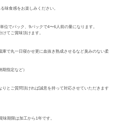
ある味食感をお楽しみください。
0g単位でパック、9パックで4〜6人前の量になります。
分けてご賞味頂けます。
蔵庫で丸一日寝かせ更に血抜き熟成させるなど臭みのない柔
納期指定など）
なりとご質問頂ければ誠意を持って対応させていただきます
賞味期限は加工から1年です。