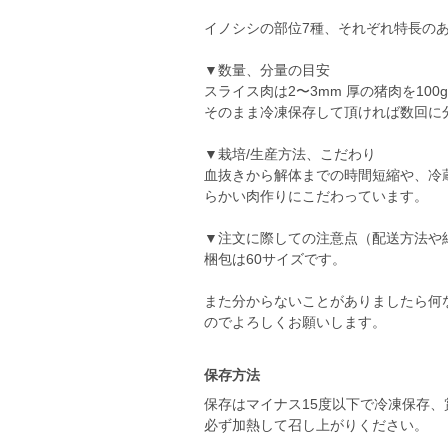
イノシシの部位7種、それぞれ特長の
▼数量、分量の目安
スライス肉は2〜3mm 厚の猪肉を10
そのまま冷凍保存して頂ければ数回に
▼栽培/生産方法、こだわり
血抜きから解体までの時間短縮や、冷
らかい肉作りにこだわっています。
▼注文に際しての注意点（配送方法や
梱包は60サイズです。
また分からないことがありましたら何
のでよろしくお願いします。
保存方法
保存はマイナス15度以下で冷凍保存、
必ず加熱して召し上がりください。