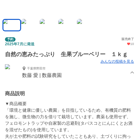
販売終了
予約
2025年7月に発送
10
自然の恵みたっぷり 生果ブルーベリー １ｋｇ
みんなの投稿を見る
千葉県野田市
数藤 愛 | 数藤農園
商品説明
▼商品概要
「環境と健康に優しい農園」を目指しているため、有機質の肥料
を施し、微生物の力を借りて栽培しています。農薬も使用せず、
フェロモントラップや自家製の忌避剤(タバスコとにんにくとお酒
を混ぜたもの)を使用しています。
夫が土や肥料の試験研究をしていたこともあり、土づくりに拘っ