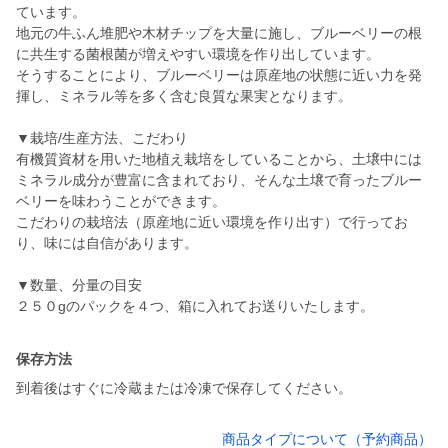
ています。
地元の牛ふん堆肥や木材チップを大量に施し、ブルーベリーの根
に共生する菌根菌が増えやすい環境を作り出しています。
そうすることにより、ブルーベリーは原産地の状態に近い力を発
揮し、ミネラル等を多く含む良質な果実となります。
▼栽培/生産方法、こだわり
有機質資材を用いた地植え栽培をしていることから、土壌中には
ミネラル成分が豊富に含まれており、そんな土壌で育ったブルー
ベリーを味わうことができます。
こだわりの栽培法（原産地に近い環境を作り出す）で行ってお
り、味には自信があります。
▼数量、分量の目安
２５０gのパックを４つ、箱に入れてお送りいたします。
保存方法
到着後はすぐに冷蔵または冷凍で保存してください。
商品タイプについて（予約商品）