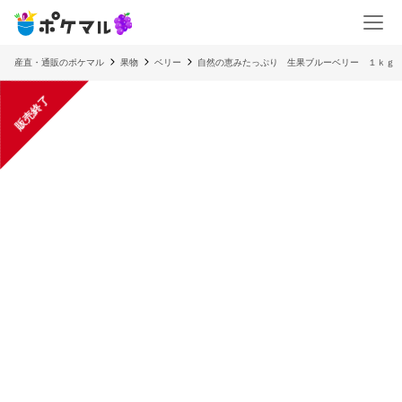
産直・通販のポケマル
果物
ベリー
自然の恵みたっぷり 生果ブルーベリー １ｋｇ
販売終了