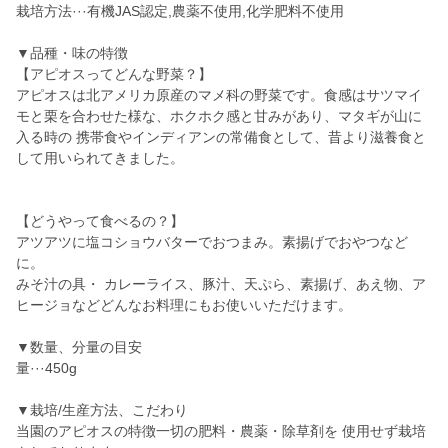
栽培方法···有機JAS認定,農薬不使用,化学肥料不使用
▼品種・味の特徴
【アピオスってどんな野菜？】
アピオスは北アメリカ原産のマメ科の野菜です。食感はサツマイ
モと栗を合わせた様な、ホクホク感と甘みがあり、マタギが山に
入る時の 携帯食やインディアンの常備食として、昔より滋養食と
して用いられてきました。
【どうやって食べるの？】
アツアツに塩コショウバターでおつまみ。素揚げでおやつなど
に。
みそ汁の具・ カレーライス、豚汁、天ぷら、素揚げ、あえ物、ア
ヒージョなどどんなお料理にもお使いいただけます。
▼数量、分量の目安
量···450g
▼栽培/生産方法、こだわり
当園のアピオスの特徴一切の肥料・農薬・除草剤を 使用せず栽培