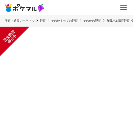
産直・通販のポケマル
野菜
その他すべての野菜
その他の野菜
有機JAS認証野菜 冷
注
文
受
付
停
止
中