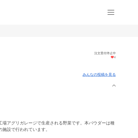
注文受付停止中
4
みんなの投稿を見る
工場アグリガレージで生産される野菜です。本パウダーは種
の施設で行われています。