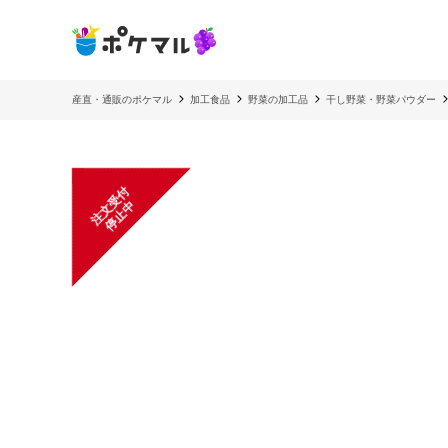
産直・通販のポケマル
加工食品
野菜の加工品
干し野菜・野菜パウダー
注
文
受
付
停
止
中