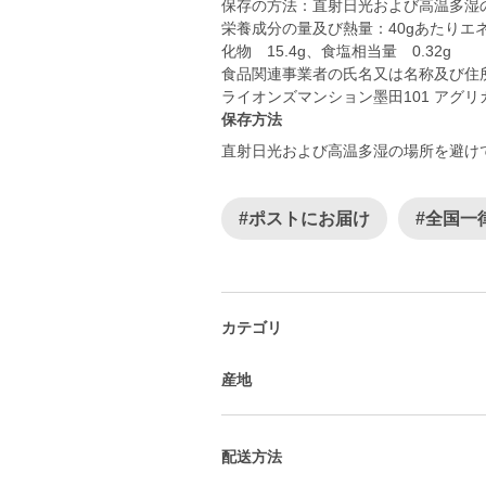
保存の方法：直射日光および高温多湿
栄養成分の量及び熱量：40gあたりエネルギ
化物 15.4g、食塩相当量 0.32g
食品関連事業者の氏名又は名称及び住所
ライオンズマンション墨田101 アグリ
保存方法
直射日光および高温多湿の場所を避け
#ポストにお届け
#全国一
カテゴリ
産地
配送方法