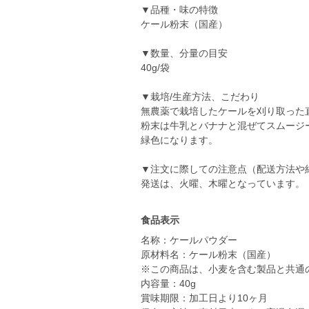
▼品種・味の特徴
ケール粉末（国産）
▼数量、分量の目安
40g/袋
▼栽培/生産方法、こだわり
無農薬で栽培したケールを刈り取った
粉末は牛乳とバナナと混ぜてスムージ
緑色になります。
▼注文に際しての注意点（配送方法や
発送は、火曜、木曜となっています。
食品表示
名称：ケールパウダー
原材料名：ケール粉末（国産）
※この商品は、小麦を含む製品と共通
内容量：40g
賞味期限：加工日より10ヶ月