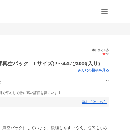
本日あと 5点
78
空パック Lサイズ(2～4本で300g入り)
みんなの投稿を見る
茶
間で平均して特に高い評価を得ています。
詳しくはこちら
、真空パックにしています。調理しやすいうえ、包装も小さ