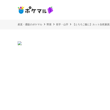
産直・通販のポケマル
野菜
長芋・山芋
【とろろご飯に】カット自然薯真空パ