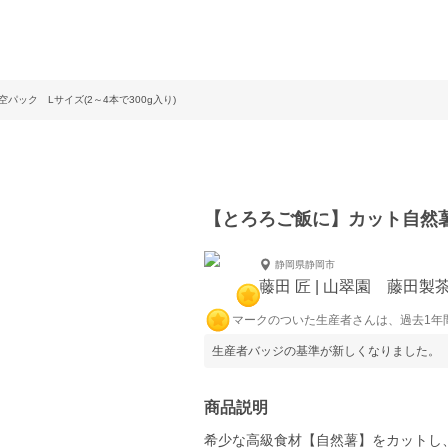
ック Lサイズ(2～4本で300g入り)
【とろろご飯に】カット自然薯真
静岡県静岡市
藤田 匠 | 山翠園 藤田製
マークのついた生産者さんは、過去1年
生産者バッジの基準が新しくなりました。
商品説明
希少な高級食材【自然薯】をカットし