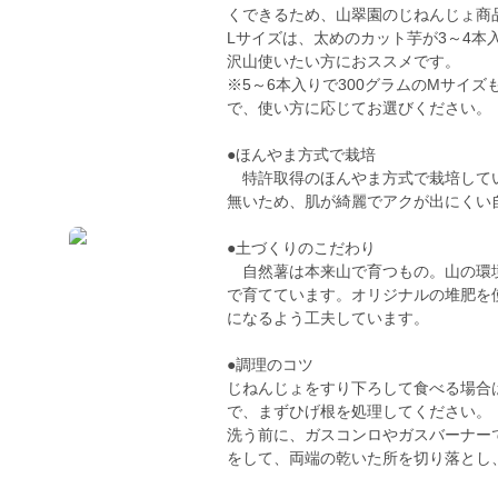
くできるため、山翠園のじねんじょ商
Lサイズは、太めのカット芋が3～4
沢山使いたい方におススメです。
※5～6本入りで300グラムのMサイ
で、使い方に応じてお選びください。
●ほんやま方式で栽培
特許取得のほんやま方式で栽培してい
無いため、肌が綺麗でアクが出にくい
●土づくりのこだわり
自然薯は本来山で育つもの。山の環境
で育てています。オリジナルの堆肥を
になるよう工夫しています。
●調理のコツ
じねんじょをすり下ろして食べる場合
で、まずひげ根を処理してください。
洗う前に、ガスコンロやガスバーナー
をして、両端の乾いた所を切り落とし