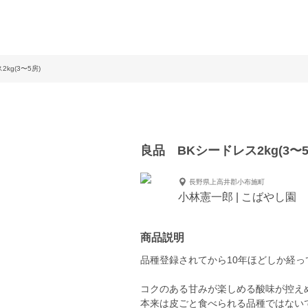
kg(3〜5房)
良品 BKシードレス2kg(3〜5
長野県上高井郡小布施町
小林憲一郎 | こばやし園
商品説明
品種登録されてから10年ほどしか経
コクのある甘みが楽しめる酸味が控え
本来は皮ごと食べられる品種ではない