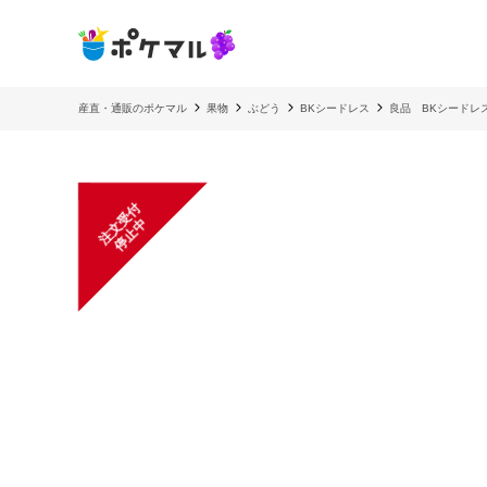
産直・通販のポケマル
果物
ぶどう
BKシードレス
良品 BKシードレス2
注
文
受
付
停
止
中