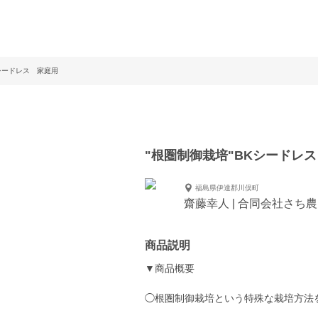
Kシードレス 家庭用
"根圏制御栽培"BKシードレ
福島県伊達郡川俣町
齋藤幸人 | 合同会社さち
商品説明
▼商品概要
◯根圏制御栽培という特殊な栽培方法