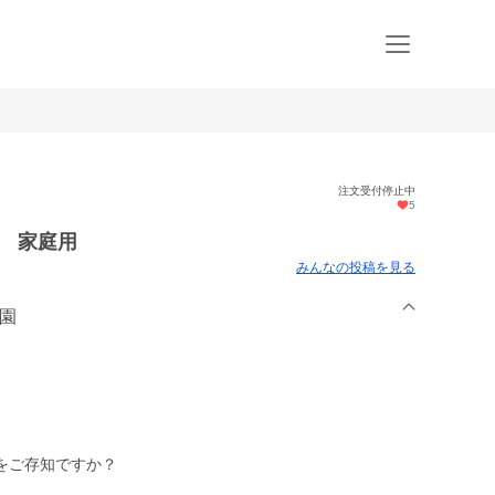
注文受付停止中
5
ス 家庭用
みんなの投稿を見る
農園
をご存知ですか？