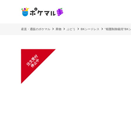
産直・通販のポケマル
果物
ぶどう
BKシードレス
"根圏制御栽培"B
注
文
受
付
停
止
中