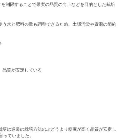
こ"を制限することで果実の品質の向上などを目的とした栽培
使う水と肥料の量も調整できるため、土壌汚染や資源の節約
。
？
、品質が安定している
栽培は通常の栽培方法のぶどうより糖度が高く品質が安定し
言っていました。