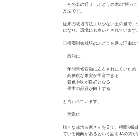
・その名の通り、ぶどうの木の"根っ
方法です。
従来の栽培方法より少ない土の量で、
になり、環境にも良いとされています
◯根圏制御栽培のぶどうを選ぶ理由は
一般的に、
・年間天候変動に左右されにくいため
・高糖度な果実が生産できる
・着色や味が良好となる
・果実の品質が向上する
と言われています。
・実際に、
様々な栽培農家さんを見て、根圏制御
ている傾向があるという話をJAの方が