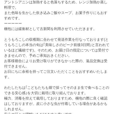
アントシアニンは加熱すると色落ちするため、レンジ加熱か蒸し
料理で。
また色味を生かした炊き込みご飯やスープ、お菓子作りにもおす
すめです。
ーーーーー
梱包には緩衝材として古新聞を利用させていただきます。
とうもろこしの収穫期に合わせて発送作業を行なっております(と
うもろこしの本当の旬は｢美味しさのピーク前後3日間｣と言われて
いるほど繊細です)。そのため、お届け日の指定については受付で
きませんので、予めご承知おきください。
お客様都合によりお受け取りができなかった際の、返品交換は受
付できません。
お日にちに余裕を持ってご注文いただくことをおすすめいたしま
す。
わたしたちは｢こどもたちも畑で採ってそのまま生で食べることの
できる安心感｣を大切に栽培に取り組んでおります。
極力、消毒を控えて栽培しておりますため、梱包の際に良く確認
はしておりますが、皮に小さな虫が付着している場合があるかも
しれません。