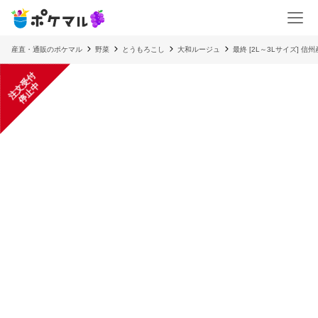
産直・通販のポケマル
野菜
とうもろこし
大和ルージュ
最終 [2L～3Lサイズ] 
注
文
受
付
停
止
中