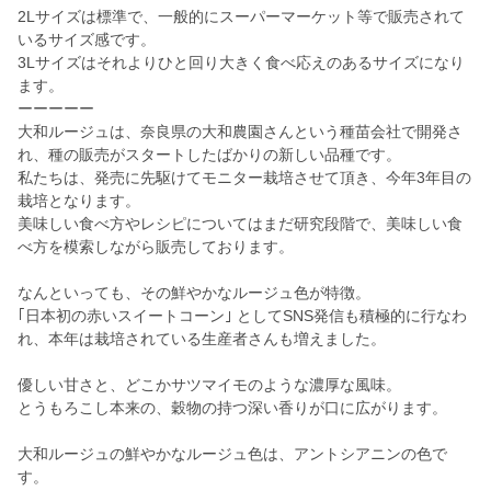
2Lサイズは標準で、一般的にスーパーマーケット等で販売されて
いるサイズ感です。
3Lサイズはそれよりひと回り大きく食べ応えのあるサイズになり
ます。
ーーーーー
大和ルージュは、奈良県の大和農園さんという種苗会社で開発さ
れ、種の販売がスタートしたばかりの新しい品種です。
私たちは、発売に先駆けてモニター栽培させて頂き、今年3年目の
栽培となります。
美味しい食べ方やレシピについてはまだ研究段階で、美味しい食
べ方を模索しながら販売しております。
なんといっても、その鮮やかなルージュ色が特徴。
｢日本初の赤いスイートコーン｣ としてSNS発信も積極的に行なわ
れ、本年は栽培されている生産者さんも増えました。
優しい甘さと、どこかサツマイモのような濃厚な風味。
とうもろこし本来の、穀物の持つ深い香りが口に広がります。
大和ルージュの鮮やかなルージュ色は、アントシアニンの色で
す。