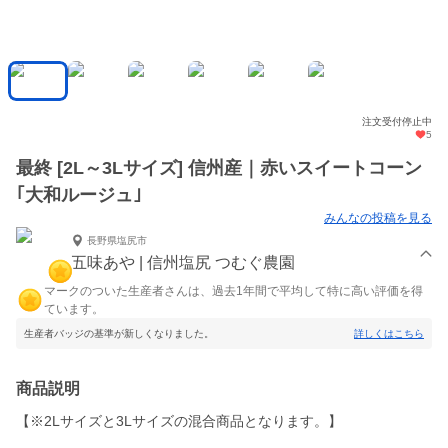
注文受付停止中
5
最終 [2L～3Lサイズ] 信州産｜赤いスイートコーン
｢大和ルージュ｣
みんなの投稿を見る
長野県塩尻市
五味あや | 信州塩尻 つむぐ農園
マークのついた生産者さんは、過去1年間で平均して特に高い評価を得
ています。
生産者バッジの基準が新しくなりました。
詳しくはこちら
商品説明
【※2Lサイズと3Lサイズの混合商品となります。】