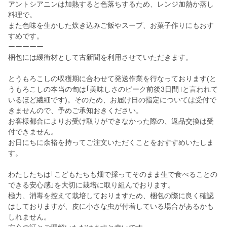
アントシアニンは加熱すると色落ちするため、レンジ加熱か蒸し
料理で。
また色味を生かした炊き込みご飯やスープ、お菓子作りにもおす
すめです。
ーーーーー
梱包には緩衝材として古新聞を利用させていただきます。
とうもろこしの収穫期に合わせて発送作業を行なっております(と
うもろこしの本当の旬は｢美味しさのピーク前後3日間｣と言われて
いるほど繊細です)。そのため、お届け日の指定については受付で
きませんので、予めご承知おきください。
お客様都合によりお受け取りができなかった際の、返品交換は受
付できません。
お日にちに余裕を持ってご注文いただくことをおすすめいたしま
す。
わたしたちは｢こどもたちも畑で採ってそのまま生で食べることの
できる安心感｣を大切に栽培に取り組んでおります。
極力、消毒を控えて栽培しておりますため、梱包の際に良く確認
はしておりますが、皮に小さな虫が付着している場合があるかも
しれません。