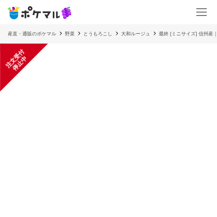
産直・通販のポケマル
野菜
とうもろこし
大和ルージュ
最終 [ミニサイズ] 信州
注
文
受
付
停
止
中