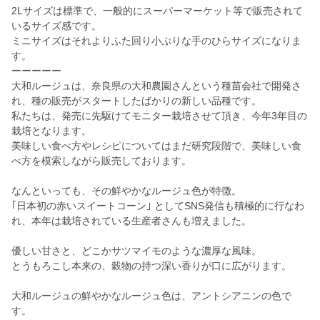
2Lサイズは標準で、一般的にスーパーマーケット等で販売されて
いるサイズ感です。
ミニサイズはそれよりふた回り小ぶりな手のひらサイズになりま
す。
ーーーーー
大和ルージュは、奈良県の大和農園さんという種苗会社で開発さ
れ、種の販売がスタートしたばかりの新しい品種です。
私たちは、発売に先駆けてモニター栽培させて頂き、今年3年目の
栽培となります。
美味しい食べ方やレシピについてはまだ研究段階で、美味しい食
べ方を模索しながら販売しております。
なんといっても、その鮮やかなルージュ色が特徴。
｢日本初の赤いスイートコーン｣ としてSNS発信も積極的に行なわ
れ、本年は栽培されている生産者さんも増えました。
優しい甘さと、どこかサツマイモのような濃厚な風味。
とうもろこし本来の、穀物の持つ深い香りが口に広がります。
大和ルージュの鮮やかなルージュ色は、アントシアニンの色で
す。