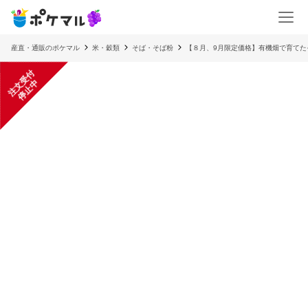
産直・通販のポケマル
米・穀類
そば・そば粉
【８月、9月限定価格】有機畑で育てた
注
文
受
付
停
止
中