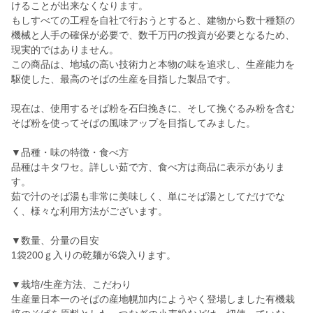
けることが出来なくなります。
もしすべての工程を自社で行おうとすると、建物から数十種類の
機械と人手の確保が必要で、数千万円の投資が必要となるため、
現実的ではありません。
この商品は、地域の高い技術力と本物の味を追求し、生産能力を
駆使した、最高のそばの生産を目指した製品です。
現在は、使用するそば粉を石臼挽きに、そして挽ぐるみ粉を含む
そば粉を使ってそばの風味アップを目指してみました。
▼品種・味の特徴・食べ方
品種はキタワセ。詳しい茹で方、食べ方は商品に表示がありま
す。
茹で汁のそば湯も非常に美味しく、単にそば湯としてだけでな
く、様々な利用方法がございます。
▼数量、分量の目安
1袋200ｇ入りの乾麺が6袋入ります。
▼栽培/生産方法、こだわり
生産量日本一のそばの産地幌加内にようやく登場しました有機栽