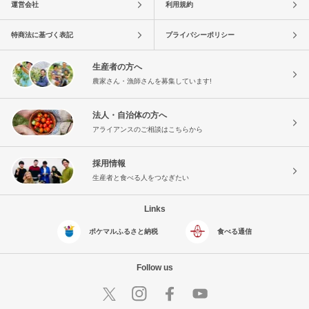
運営会社
利用規約
特商法に基づく表記
プライバシーポリシー
生産者の方へ
農家さん・漁師さんを募集しています!
法人・自治体の方へ
アライアンスのご相談はこちらから
採用情報
生産者と食べる人をつなぎたい
Links
ポケマルふるさと納税
食べる通信
Follow us