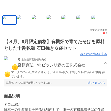
注文受付停止中
5
【８月、9月限定価格】有機畑で育てたそばを原料
とした十割乾麺 石臼挽き６袋セット
みんなの投稿を見る
北海道雨竜郡幌加内町
宮原克弘 | Mt.ピッシリ森の国株式会社
マークのついた生産者さんは、過去1年間で平均して特に高い評価を得
ています。
生産者バッジの基準が新しくなりました。
詳しくはこちら
商品説明
▼自己紹介
日本一の生産量をを誇る幌加内町で、唯一の有機栽培そばの生産