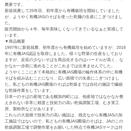
農家です。
新規就農して25年目、初年度から有機栽培を開始していました
が、ようやく有機JASのそばを使った乾麺の生産にこぎつけまし
た。
販売開始から４年、毎年美味しくなってきているなぁと実感して
います。
▼商品概要
1997年に新規就農、初年度から有機栽培を始めていますが、2018
年に有機JAS認証を取得しました。様々な野菜の生産をしており
ますが、反収の少ないそばを商品化するのはハードルが高く、な
かなか一歩前に進めることがこれまでは出来ませんでした。
ようやくここにきて本格的に有機JAS圃場の輪作体系の中に有機
そばを組み込むことになり、広い面積での生産にこぎつけまし
た。私どもの有機JAS圃場のそばは乾燥までは自社の施設で繊細
な乾燥作業をしています。
日本一のそばの産地である幌加内町には、他産地ではなかなか整
えきれない非常に精度と技術力の高い乾燥調製工場、むき実工
房、製粉所などがあります。
これらの大規模で技術力の高い施設は、残念ながら有機JASの加
工施設ではないので、私どもの有機JAS圃場のそばは、JAのこの
乾燥調製工場で調整作業をお願いした時点で有機JASマークは付