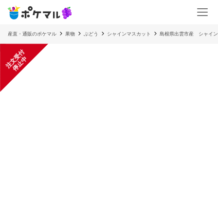
産直・通販のポケマル
果物
ぶどう
シャインマスカット
島根県出雲市産 シャイン
注
文
受
付
停
止
中