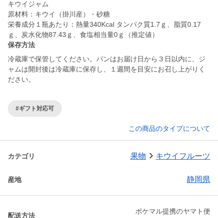
キウイジャム
原材料：キウイ（掛川産）・砂糖
栄養成分１瓶あたり：熱量340Kcal タンパク質1.7ｇ、脂質0.17
ｇ、炭水化物87.43ｇ、食塩相当量0ｇ（推定値）
保存方法
冷蔵庫で保管してください。パンはお届け日から３日以内に、ジ
ャムは開封後は冷蔵庫に保存し、１週間を目安にお召し上がりく
ださい。
#ギフト対応可
この商品のタイプについて
果物
キウイフルーツ
カテゴリ
静岡県
産地
ポケマル提携のヤマト便
配送方法