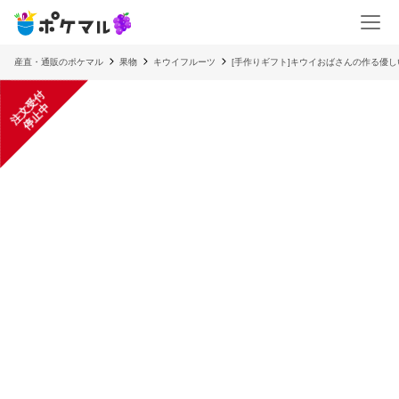
産直・通販のポケマル
果物
キウイフルーツ
[手作りギフト]キウイおばさんの作る優し
注
文
受
付
停
止
中