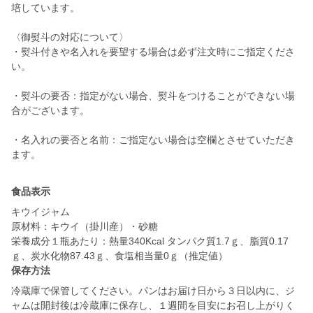
培しています。
〈御熨斗の対応について〉
・熨斗付きや名入れを要望する場合は必ず注文時にご指定くださ
い。
・熨斗の要否：指定がない場合、熨斗をつけることができない場
合がございます。
・名入れの要否と名前：ご指定ない場合は空欄とさせていただき
ます。
食品表示
キウイジャム
原材料：キウイ（掛川産）・砂糖
栄養成分１瓶あたり：熱量340Kcal タンパク質1.7ｇ、脂質0.17
ｇ、炭水化物87.43ｇ、食塩相当量0ｇ（推定値）
保存方法
冷蔵庫で保管してください。パンはお届け日から３日以内に、ジ
ャムは開封後は冷蔵庫に保存し、１週間を目安にお召し上がりく