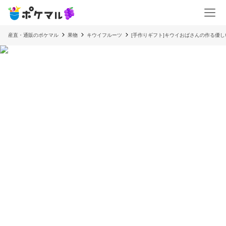
産直・通販のポケマル
果物
キウイフルーツ
[手作りギフト]キウイおばさんの作る優し