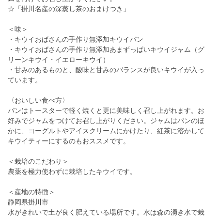
☆「掛川名産の深蒸し茶のおまけつき」
＜味＞
・キウイおばさんの手作り無添加キウイパン
・キウイおばさんの手作り無添加あまずっぱいキウイジャム（グ
リーンキウイ・イエローキウイ）
・甘みのあるものと、酸味と甘みのバランスが良いキウイが入っ
ています。
〈おいしい食べ方〉
パンはトースターで軽く焼くと更に美味しく召し上がれます。お
好みでジャムをつけてお召し上がりください。ジャムはパンのほ
かに、ヨーグルトやアイスクリームにかけたり、紅茶に溶かして
キウイティーにするのもおススメです。
＜栽培のこだわり＞
農薬を極力使わずに栽培したキウイです。
＜産地の特徴＞
静岡県掛川市
水がきれいで土が良く肥えている場所です。水は森の湧き水で栽