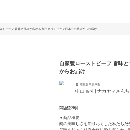
ストビーフ 旨味と甘みが広がる 和牛オリンピック日本一の農場からお届け
自家製ローストビーフ 旨味と
からお届け
鹿児島県鹿屋市
中山高司 | ナカヤマさん
商品説明
▼商品概要
肉の美味しさを知り尽くした私たちだ
旨味をじっくり肉全体に染み渡らせ、