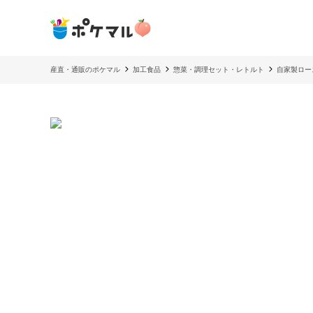
産直・通販のポケマル
加工食品
惣菜・調理セット・レトルト
自家製ロー