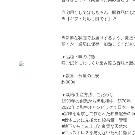
自宅用としてはもちろん、贈答品にも
※【ギフト対応可能です】※
※新鮮な状態でお届けするよう、発送
頂くか、適切に保存・加熱してくださ
▼品種・味の特徴
噛むほどにじっくり染み渡る旨味と脂
▼数量、分量の目安
約300g
▼栽培/生産方法、こだわり
1950年の創業から黒毛和牛一筋70年。
2022年に和牛オリンピックで日本一
■旨味を追求して作られた独自配合の
■個体ごとに見極めた給与量・管理
■地下からくみ上げた良質な天然水
■牛へストレスを与えないために徹底