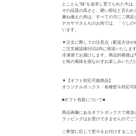
とことん"味”を追求し育てられた牛は、
その品質の高さと、硬い部位と言われ
兼ね備えた肉は、すべての方にご満足
ナカヤマさんちのお肉では、「うしの
います。
▼注文に際しての注意点（配送方法や
ご注文確認後5日以内に発送いたしま
冷凍便でお届けします。商品到着後は
と味の風味を損なわずお楽しみいただ
▼【ギフト対応可能商品】
オリジナルボックス・各種熨斗対応可
■ギフト包装について■
商品画像にあるギフトボックスで発送
ラッピングはお受けできませんのでご
ご希望に応じて熨斗をお付けすること