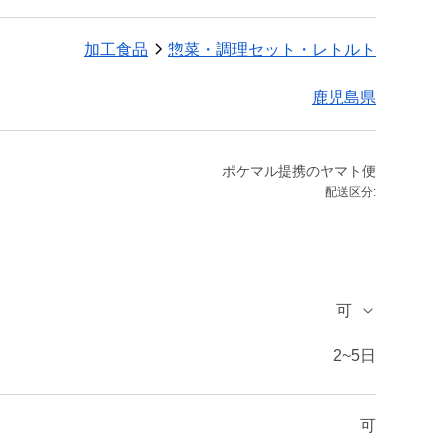
加工食品
惣菜・調理セット・レトルト
鹿児島県
ポケマル提携のヤマト便
配送区分:
可
2~5日
可