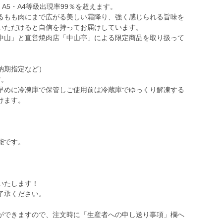
A5・A4等級出現率99％を超えます。
るもも肉にまで広がる美しい霜降り、強く感じられる旨味を
いただけると自信を持ってお届けしています。
中山」と直営焼肉店「中山亭」による限定商品を取り扱って
納期指定など）
す。
早めに冷凍庫で保管しご使用前は冷蔵庫でゆっくり解凍する
けます。
能です。
いたします！
了承ください。
ができますので、注文時に「生産者への申し送り事項」欄へ