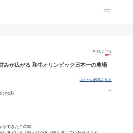
本日あと 10点
28
甘みが広がる 和牛オリンピック日本一の農場
みんなの投稿を見る
ちのお肉
からできたこの味
噛むほどにうま味と脂のあま味を感じていただけます。