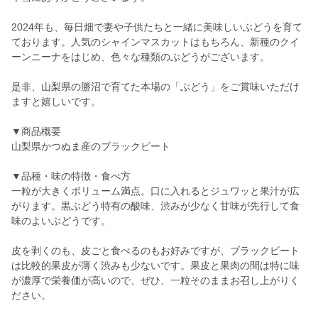
2024年も、毎日畑で妻や子供たちと一緒に美味しいぶどうを育て
ております。人気のシャインマスカットはもちろん、新種のクイ
ーンニーナをはじめ、色々な種類のぶどうがございます。
是非、山梨県の勝沼で育てた本場の「ぶどう」をご賞味いただけ
ますと嬉しいです。
▼商品概要
山梨県かつぬま産のブラックビート
▼品種・味の特徴・食べ方
一粒が大きくボリューム満点。口に入れるとジュワッと果汁が広
がります。黒ぶどう特有の酸味、渋みが少なく甘味が先行して食
味のよいぶどうです。
皮を剥くのも、皮ごと食べるのもお好みですが、ブラックビート
は比較的果皮が薄く渋みも少ないです。果皮と果肉の間は特に味
が濃厚で栄養価が高いので、ぜひ、一粒そのままお召し上がりく
ださい。