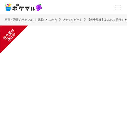
産直・通販のポケマル
果物
ぶどう
ブラックビート
【希少品種】あふれる果汁！ 
注
文
受
付
停
止
中