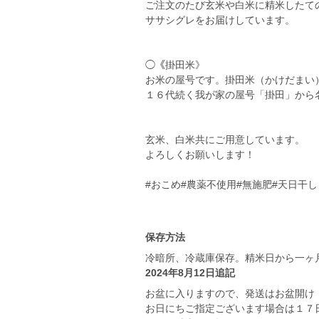
ご注文のたび玄米や白米に精米したて
ササシグレをお届けしています。
◯《掛田米》
お米の屋号です。掛田米（かけだまい
１６代続く我が家の屋号「掛田」から
玄米、白米共にご用意しています。
よろしくお願いします！
#おこめ#農薬不使用#無施肥#天日干し
保存方法
冷暗所、冷蔵庫保存。精米日から一ヶ
2024年8月12日追記
お盆に入りますので、発送はお盆開け
お日にちご指定ございます場合は１７