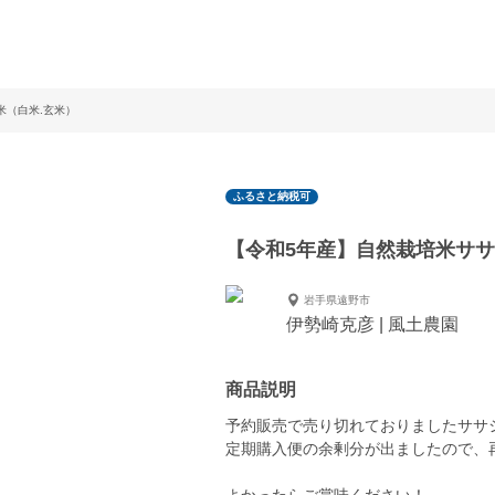
米（白米.玄米）
ふるさと納税可
【令和5年産】自然栽培米ササ
岩手県遠野市
伊勢崎克彦 | 風土農園
商品説明
予約販売で売り切れておりましたササ
定期購入便の余剰分が出ましたので、