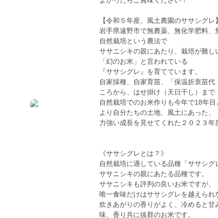
よかったらご賞味ください！
【令和５年産、風土農園のササシグレ
岩手県遠野市で無農薬、無化学肥料、
自然栽培という農法で
ササニシキの親にあたり、栽培が難し
「幻のお米」と言われている
『ササシグレ』を育てています。
自家採種、自家育苗、「保温折衷苗代
ころから、はせ掛け（天日干し）まで
自然栽培でのお米作りも今年で18年目
より自分たちの土地、風土にあった、
力強い成長を見せてくれた２０２３年
《ササシグレとは？》
自然栽培に適している品種「ササシグ
ササニシキの親にあたる品種です。
ササニシキも評判の良いお米ですが、
唯一食味だけはササシグレを越えられ
炊きあがりの香りがよく、冷めると甘
味、香り共に抜群のお米です。