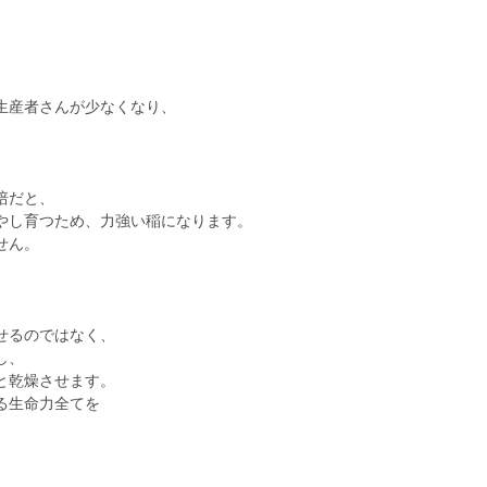
、
生産者さんが少なくなり、
培だと、
やし育つため、力強い稲になります。
せん。
】
せるのではなく、
し、
と乾燥させます。
る生命力全てを
。