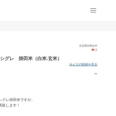
注文受付停止中
13
シグレ 掛田米（白米.玄米）
みんなの投稿を見る
シグレ掛田米ですが、
再販します！