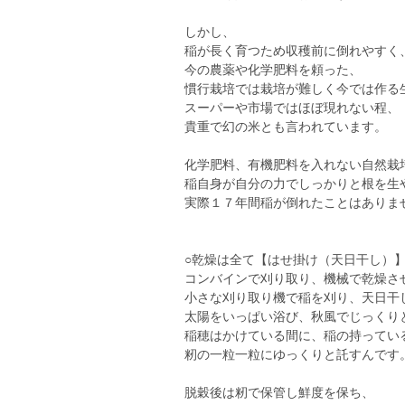
しかし、
稲が長く育つため収穫前に倒れやすく
今の農薬や化学肥料を頼った、
慣行栽培では栽培が難しく今では作る
スーパーや市場ではほぼ現れない程、
貴重で幻の米とも言われています。
化学肥料、有機肥料を入れない自然栽
稲自身が自分の力でしっかりと根を生
実際１７年間稲が倒れたことはありま
○乾燥は全て【はせ掛け（天日干し）
コンバインで刈り取り、機械で乾燥さ
小さな刈り取り機で稲を刈り、天日干
太陽をいっぱい浴び、秋風でじっくり
稲穂はかけている間に、稲の持ってい
籾の一粒一粒にゆっくりと託すんです
脱穀後は籾で保管し鮮度を保ち、