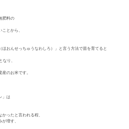
】
無肥料の
いことから、
（ほおんせっちゅうなわしろ）」と言う方法で苗を育てると
となり、
度産のお米です。
レ」は
なかったと言われる程、
みが増す、