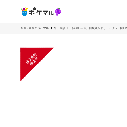
産直・通販のポケマル
米・穀類
【令和5年産】自然栽培米ササシグレ 掛田
注
文
受
付
停
止
中