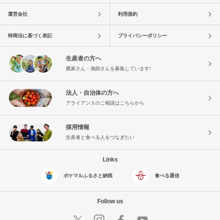
運営会社
利用規約
特商法に基づく表記
プライバシーポリシー
生産者の方へ
農家さん・漁師さんを募集しています!
法人・自治体の方へ
アライアンスのご相談はこちらから
採用情報
生産者と食べる人をつなぎたい
Links
ポケマルふるさと納税
食べる通信
Follow us