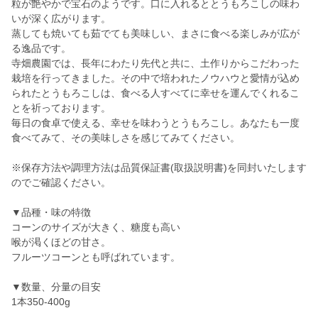
粒が艶やかで宝石のようです。口に入れるととうもろこしの味わ
いが深く広がります。
蒸しても焼いても茹でても美味しい、まさに食べる楽しみが広が
る逸品です。
寺畑農園では、長年にわたり先代と共に、土作りからこだわった
栽培を行ってきました。その中で培われたノウハウと愛情が込め
られたとうもろこしは、食べる人すべてに幸せを運んでくれるこ
とを祈っております。
毎日の食卓で使える、幸せを味わうとうもろこし。あなたも一度
食べてみて、その美味しさを感じてみてください。
※保存方法や調理方法は品質保証書(取扱説明書)を同封いたします
のでご確認ください。
▼品種・味の特徴
コーンのサイズが大きく、糖度も高い
喉が渇くほどの甘さ。
フルーツコーンとも呼ばれています。
▼数量、分量の目安
1本350-400g