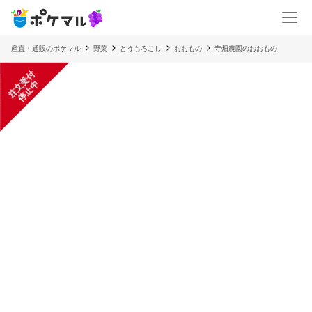
産直・通販のポケマル
野菜
とうもろこし
おおもの
寺畑農園のおおもの
注
文
受
付
停
止
中