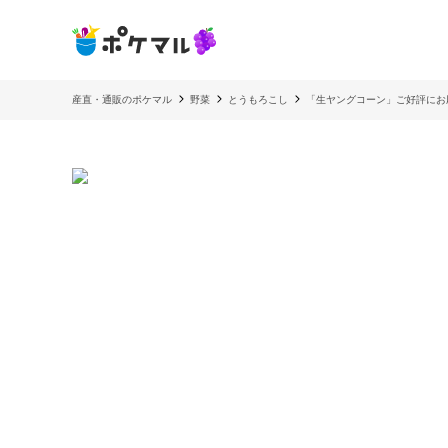
産直・通販のポケマル
野菜
とうもろこし
「生ヤングコーン」ご好評にお