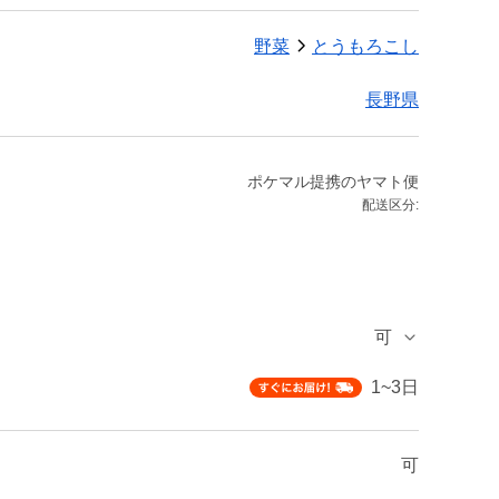
野菜
とうもろこし
長野県
ポケマル提携のヤマト便
配送区分:
可
1~3日
可