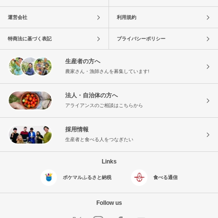
運営会社
利用規約
特商法に基づく表記
プライバシーポリシー
生産者の方へ
農家さん・漁師さんを募集しています!
法人・自治体の方へ
アライアンスのご相談はこちらから
採用情報
生産者と食べる人をつなぎたい
Links
ポケマルふるさと納税
食べる通信
Follow us