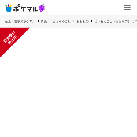
産直・通販のポケマル
野菜
とうもろこし
おおもの
とうもろこし（おおもの）【フ
注
文
受
付
停
止
中