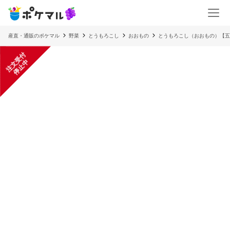
産直・通販のポケマル
野菜
とうもろこし
おおもの
とうもろこし（おおもの）【五
注
文
受
付
停
止
中