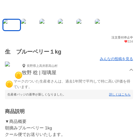
注文受付停止中
224
生 ブルーベリー１kg
みんなの投稿を見る
長野県上高井郡高山村
牧野 稔 | 瑠璃屋
マークのついた生産者さんは、過去1年間で平均して特に高い評価を得
ています。
生産者バッジの基準が新しくなりました。
詳しくはこちら
商品説明
▼商品概要
朝摘みブルーベリー 1kg
クール便でお送りいたします。