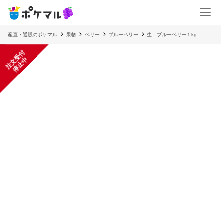
産直・通販のポケマル
果物
ベリー
ブルーベリー
生 ブルーベリー１kg
注
文
受
付
停
止
中