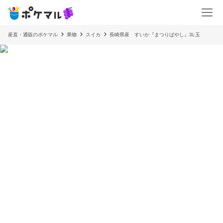
産直・通販のポケマル
果物
スイカ
長崎県産 すいか『まつりばやし』3L玉