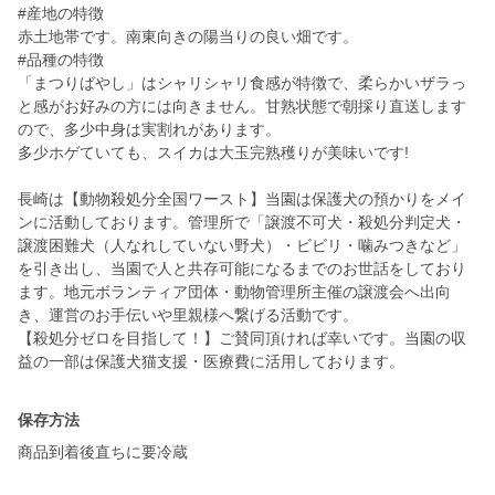
#産地の特徴
赤土地帯です。南東向きの陽当りの良い畑です。
#品種の特徴
「まつりばやし」はシャリシャリ食感が特徴で、柔らかいザラっ
と感がお好みの方には向きません。甘熟状態で朝採り直送します
ので、多少中身は実割れがあります。
多少ホゲていても、スイカは大玉完熟穫りが美味いです!
長崎は【動物殺処分全国ワースト】当園は保護犬の預かりをメイ
ンに活動しております。管理所で「譲渡不可犬・殺処分判定犬・
譲渡困難犬（人なれしていない野犬）・ビビリ・噛みつきなど」
を引き出し、当園で人と共存可能になるまでのお世話をしており
ます。地元ボランティア団体・動物管理所主催の譲渡会へ出向
き、運営のお手伝いや里親様へ繋げる活動です。
【殺処分ゼロを目指して！】ご賛同頂ければ幸いです。当園の収
益の一部は保護犬猫支援・医療費に活用しております。
保存方法
商品到着後直ちに要冷蔵