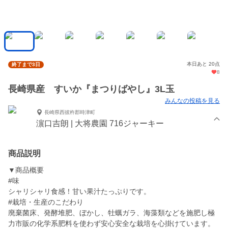
本日あと 20点
終了まで3日
8
長崎県産 すいか『まつりばやし』3L玉
みんなの投稿を見る
長崎県西彼杵郡時津町
濵口吉朗 | 大将農園 716ジャーキー
商品説明
▼商品概要
#味
シャリシャリ食感！甘い果汁たっぷりです。
#栽培・生産のこだわり
廃棄菌床、発酵堆肥、ぼかし、牡蠣ガラ、海藻類などを施肥し極
力市販の化学系肥料を使わず安心安全な栽培を心掛けています。