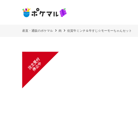
産直・通販のポケマル
肉
佐賀牛ミンチ＆牛すじ☆モーモーちゃんセット
注
文
受
付
停
止
中