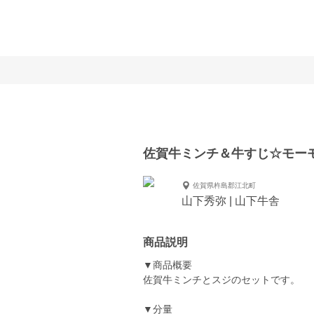
佐賀牛ミンチ＆牛すじ☆モー
佐賀県杵島郡江北町
山下秀弥 | 山下牛舎
商品説明
▼商品概要
佐賀牛ミンチとスジのセットです。
▼分量