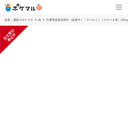
産直・通販のポケマル
肉
兵庫県産黒毛和牛（経産牛）「サーロイン（ステーキ用）180g
注
文
受
付
停
止
中