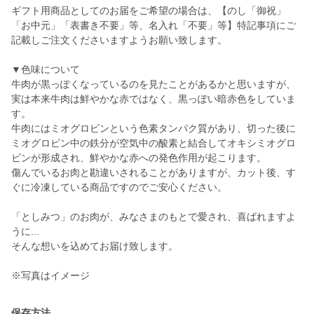
ギフト用商品としてのお届をご希望の場合は、【のし「御祝」
「お中元」「表書き不要」等、名入れ「不要」等】特記事項にご
記載しご注文くださいますようお願い致します。
▼色味について
牛肉が黒っぽくなっているのを見たことがあるかと思いますが、
実は本来牛肉は鮮やかな赤ではなく、黒っぽい暗赤色をしていま
す。
牛肉にはミオグロビンという色素タンパク質があり、切った後に
ミオグロビン中の鉄分が空気中の酸素と結合してオキシミオグロ
ビンが形成され、鮮やかな赤への発色作用が起こります。
傷んでいるお肉と勘違いされることがありますが、カット後、す
ぐに冷凍している商品ですのでご安心ください。
「としみつ」のお肉が、みなさまのもとで愛され、喜ばれますよ
うに...
そんな想いを込めてお届け致します。
※写真はイメージ
保存方法