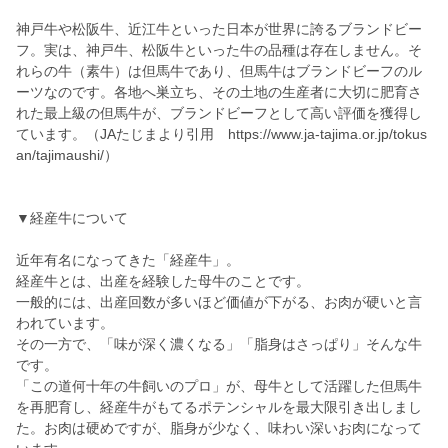
神戸牛や松阪牛、近江牛といった日本が世界に誇るブランドビー
フ。実は、神戸牛、松阪牛といった牛の品種は存在しません。そ
れらの牛（素牛）は但馬牛であり、但馬牛はブランドビーフのル
ーツなのです。各地へ巣立ち、その土地の生産者に大切に肥育さ
れた最上級の但馬牛が、ブランドビーフとして高い評価を獲得し
ています。（JAたじまより引用 https://www.ja-tajima.or.jp/tokus
an/tajimaushi/）
▼経産牛について
近年有名になってきた「経産牛」。
経産牛とは、出産を経験した母牛のことです。
一般的には、出産回数が多いほど価値が下がる、お肉が硬いと言
われています。
その一方で、「味が深く濃くなる」「脂身はさっぱり」そんな牛
です。
「この道何十年の牛飼いのプロ」が、母牛として活躍した但馬牛
を再肥育し、経産牛がもてるポテンシャルを最大限引き出しまし
た。お肉は硬めですが、脂身が少なく、味わい深いお肉になって