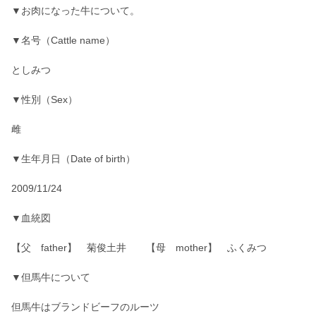
▼お肉になった牛について。
▼名号（Cattle name）
としみつ
▼性別（Sex）
雌
▼生年月日（Date of birth）
2009/11/24
▼血統図
【父 father】 菊俊土井 【母 mother】 ふくみつ
▼但馬牛について
但馬牛はブランドビーフのルーツ