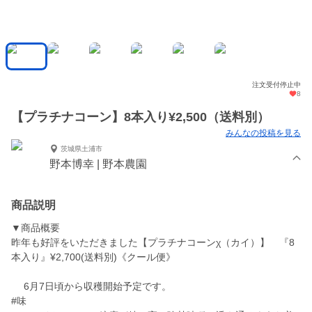
注文受付停止中
8
【プラチナコーン】8本入り¥2,500（送料別）
みんなの投稿を見る
茨城県土浦市
野本博幸 | 野本農園
商品説明
▼商品概要
昨年も好評をいただきました【プラチナコーンχ（カイ）】 『8
本入り』¥2,700(送料別)《クール便》
6月7日頃から収穫開始予定です。
#味