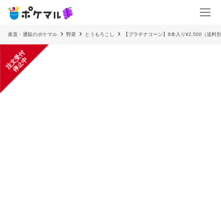
産直・通販のポケマル
野菜
とうもろこし
【プラチナコーン】8本入り¥2,500（送料
注
文
受
付
停
止
中