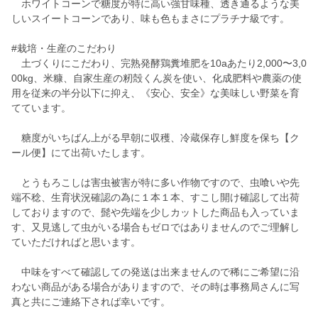
ホワイトコーンで糖度が特に高い強甘味種、透き通るような美
しいスイートコーンであり、味も色もまさにプラチナ級です。
#栽培・生産のこだわり
土づくりにこだわり、完熟発酵鶏糞堆肥を10aあたり2,000〜3,0
00kg、米糠、自家生産の籾殻くん炭を使い、化成肥料や農薬の使
用を従来の半分以下に抑え、《安心、安全》な美味しい野菜を育
てています。
糖度がいちばん上がる早朝に収穫、冷蔵保存し鮮度を保ち【ク
ール便】にて出荷いたします。
とうもろこしは害虫被害が特に多い作物ですので、虫喰いや先
端不稔、生育状況確認の為に１本１本、すこし開け確認して出荷
しておりますので、髭や先端を少しカットした商品も入っていま
す、又見逃して虫がいる場合もゼロではありませんのでご理解し
ていただければと思います。
中味をすべて確認しての発送は出来ませんので稀にご希望に沿
わない商品がある場合がありますので、その時は事務局さんに写
真と共にご連絡下されば幸いです。