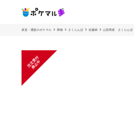
産直・通販のポケマル
果物
さくらんぼ
佐藤錦
山形県産 さくらんぼ
注
文
受
付
停
止
中