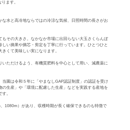
となります。
かな水と高冷地ならではの冷涼な気候、日照時間の長さがお
てもその大きさ。なかなか市場に出回らない大玉さくらんぼ
珍しい摘果や摘芯・剪定を丁寧に行っています。ひとつひと
大きくて美味しい実になります。
りいただけるよう、有機質肥料を中心として用い、減農薬に
、当園は令和５年に「やまなしGAP認証制度」の認証を受け
物の生産」や「環境に配慮した生産」などを実践する産地を
です。
m、1080m）があり、収穫時期が長く確保できるのも特徴で