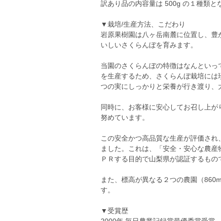
訳あり品の内容量は 500g の１種類
▼栽培/生産方法、こだわり
岩原果樹園は八ヶ岳南麓に位置し、豊
いしいさくらんぼを育みます。
当園のさくらんぼの特徴はなんといっ
を生産するため、さくらんぼ栽培には
つの実にしっかりと栄養が行き渡り、
同時に、お客様に安心してお召し上が
努めています。
この安全かつ高品質な生産が評価され
ました。これは、「安全・安心な農産
ＰＲする目的で山梨県が認証するもの
また、標高が異なる２つの農園（860
す。
▼受賞歴