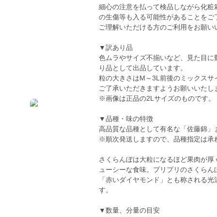
細心の注意を払って検品しながら化粧
の生傷等も入る可能性があることをご
ご理解いただける方のご利用をお願い
▼訳あり品
色ムラやサイズ不揃いなど、見た目に
り品として出品しています。
粒の大きさはM～3L前後のミックス
ご了承いただきますようお願いいたし
※画像は正品の2Lサイズのものです。
▼品種・味の特徴
高品質な品種として有名な「佐藤錦」
※順次発送しますので、品種指定は承
さくらんぼは大粒になるほど果肉が厚
ューシーな食味。プリプリのさくらん
「赤いダイヤモンド」とも称される光
す。
▼数量、分量の目安