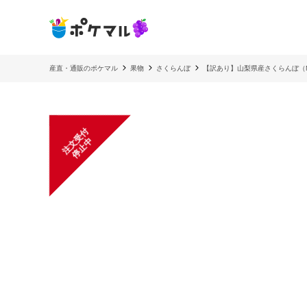
産直・通販のポケマル
果物
さくらんぼ
【訳あり】山梨県産さくらんぼ（
注
文
受
付
停
止
中