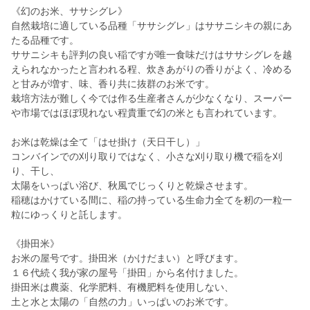
《幻のお米、ササシグレ》
自然栽培に適している品種「ササシグレ」はササニシキの親にあ
たる品種です。
ササニシキも評判の良い稲ですが唯一食味だけはササシグレを越
えられなかったと言われる程、炊きあがりの香りがよく、冷める
と甘みが増す、味、香り共に抜群のお米です。
栽培方法が難しく今では作る生産者さんが少なくなり、スーパー
や市場ではほぼ現れない程貴重で幻の米とも言われています。
お米は乾燥は全て「はせ掛け（天日干し）」
コンバインでの刈り取りではなく、小さな刈り取り機で稲を刈
り、干し、
太陽をいっぱい浴び、秋風でじっくりと乾燥させます。
稲穂はかけている間に、稲の持っている生命力全てを籾の一粒一
粒にゆっくりと託します。
《掛田米》
お米の屋号です。掛田米（かけだまい）と呼びます。
１６代続く我が家の屋号「掛田」から名付けました。
掛田米は農薬、化学肥料、有機肥料を使用しない、
土と水と太陽の「自然の力」いっぱいのお米です。