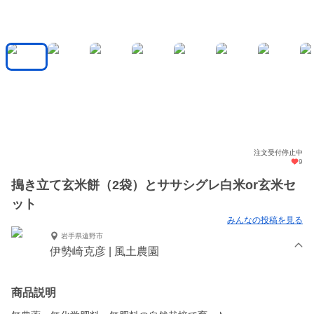
注文受付停止中
9
搗き立て玄米餅（2袋）とササシグレ白米or玄米セ
ット
みんなの投稿を見る
岩手県遠野市
伊勢崎克彦 | 風土農園
商品説明