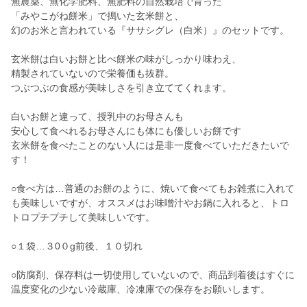
無農薬、無化学肥料、無肥料の自然栽培で育った
「みやこがね餅米」で搗いた玄米餅と、
幻のお米と言われている『ササシグレ（白米）』のセットです。
玄米餅は白いお餅と比べ餅米の味がしっかり味わえ、
精製されていないので栄養価も抜群。
つぶつぶの食感が美味しさを引き立ててくれます。
白いお餅と違って、授乳中のお母さんも
安心して食べれるお母さんにも体にも優しいお餅です
玄米餅を食べたことのない人には是非一度食べていただきたいで
す！
○食べ方は…普通のお餅のように、焼いて食べてもお雑煮に入れて
も美味しいですが、オススメはお味噌汁やお鍋に入れると、トロ
トロプチプチして美味しいです。
○１袋…３0０g前後、１０切れ
○防腐剤、保存料は一切使用していないので、商品到着後はすぐに
温度変化の少ない冷蔵庫、冷凍庫での保存をお願いします。