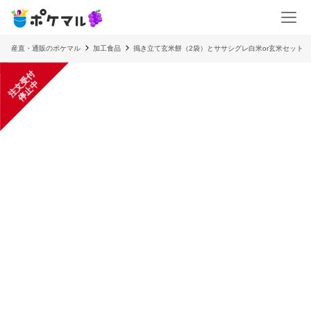
産直・通販のポケマル
加工食品
搗き立て玄米餅（2袋）とササシグレ白米or玄米セット
注
文
受
付
停
止
中