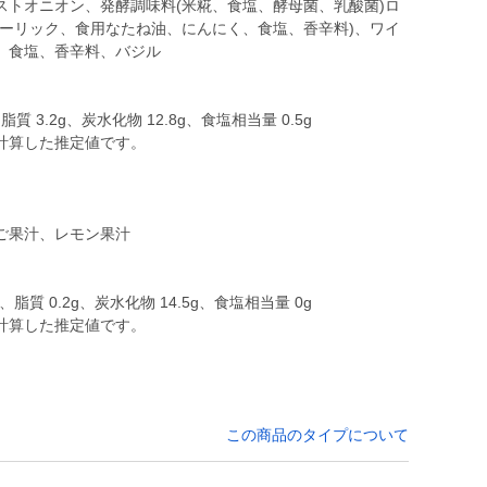
ストオニオン、発酵調味料(米糀、食塩、酵母菌、乳酸菌)ロ
ガーリック、食用なたね油、にんにく、食塩、香辛料)、ワイ
、食塩、香辛料、バジル
脂質 3.2g、炭水化物 12.8g、食塩相当量 0.5g
計算した推定値です。
ご果汁、レモン果汁
g、脂質 0.2g、炭水化物 14.5g、食塩相当量 0g
計算した推定値です。
この商品のタイプについて