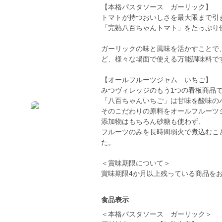
【本格パスタソース ガーリック】
トマトが持つおいしさを最大限まで引
「完熟八百ちゃんトマト」をたっぷり使
ガーリックの味と風味を活かすことで
ど、様々な場面で使える万能調味料で
【オールフルーツジャム いちご】
みつヴィレッジのもう1つの看板商品
「八百ちゃんいちご」は甘味を酸味の
そのこだわりの原料をオールフルーツ
添加物はもちろん砂糖も使わず、
フルーツのみを長時間弱火で煮込むこ
た。
＜賞味期限について＞
賞味期限4か月以上残っている商品を
食品表示
＜本格パスタソース ガーリック＞