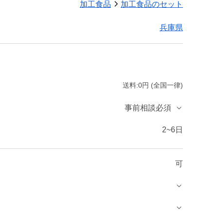
加工食品
加工食品のセット
兵庫県
送料:0円 (全国一律)
事前相談必須
2~6日
可