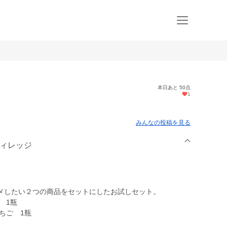
本日あと 50点
1
みんなの投稿を見る
ヴィレッジ
メしたい２つの商品をセットにしたお試しセット。
 1瓶
ちご 1瓶