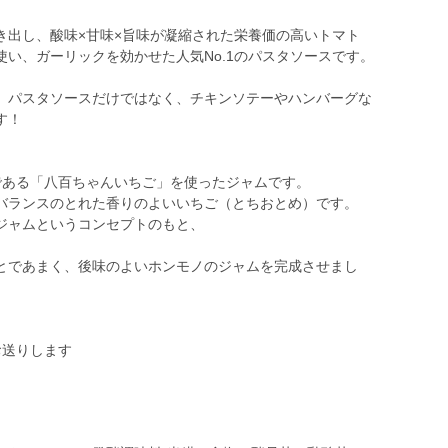
き出し、酸味×甘味×旨味が凝縮された栄養価の高いトマト
い、ガーリックを効かせた人気No.1のパスタソースです。
、パスタソースだけではなく、チキンソテーやハンバーグな
す！
である「八百ちゃんいちご」を使ったジャムです。
バランスのとれた香りのよいいちご（とちおとめ）です。
ジャムというコンセプトのもと、
とであまく、後味のよいホンモノのジャムを完成させまし
お送りします