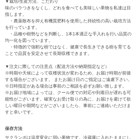
▼栽培/生産方法、こだわり
味のバラつきをなくし、どれを食べても美味しい果物を私達は目
指します。
・農薬散布を抑え有機質肥料を使用した持続性の高い栽培方法
を行っています。
・品種や樹勢などを判断し、1本1本適正な手入れを行い品質の
均一化を図っています。
・特徴的で強靭な樹ではなく、健康で長生きできる樹を育てる
ことで品質を安定させて長期収穫できます。
▼注文に際しての注意点（配送方法や納期指定など）
※時期や天候によって収穫状況が変わるため、お届け時期が前後
する場合がございます。 またお届け日のご指定はご遠慮下さい。
※日時指定がある場合は事前のご相談を必ずお願い致します。
※お届け地域によっては、クール便での対応や到着日が遅れる可
能性がございます。確実なお受け取りの為に、お届けを避けて欲
しい曜日や期間などがございましたら、事前にご連絡いただけま
すと幸いです。
保存方法
サクランボは温度変化に弱い果物です。冷蔵庫に入れたままにし