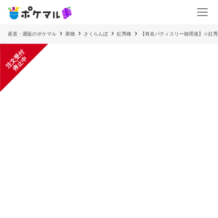
産直・通販のポケマル
果物
さくらんぼ
紅秀峰
【有名パティスリー御用達】☆紅秀峰☆
注
文
受
付
停
止
中