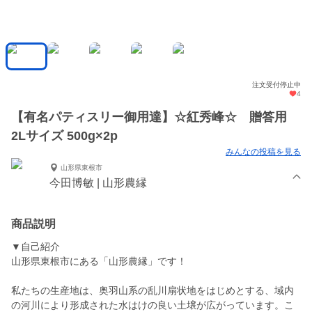
注文受付停止中
4
【有名パティスリー御用達】☆紅秀峰☆ 贈答用
2Lサイズ 500g×2p
みんなの投稿を見る
山形県東根市
今田博敏 | 山形農縁
商品説明
▼自己紹介
山形県東根市にある「山形農縁」です！
私たちの生産地は、奥羽山系の乱川扇状地をはじめとする、域内
の河川により形成された水はけの良い土壌が広がっています。こ