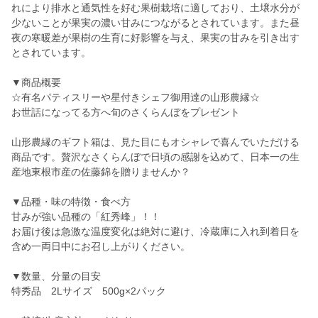
れにより排水と通気性を好む果樹栽培に適しており、土壌水分が
少ないことが果実の濃い甘みにつながるとされています。また昼
夜の寒暖差が果樹の生育に好影響を与え、果実の甘みを引き出す
とされています。
▼商品概要
☆有名パティスリーや星付きシェフ御用達の山形農縁☆
お世話になってる方へ旬のさくらんぼをプレゼント
山形農縁のギフト箱は、見た目にもオシャレで喜んでいただける
商品です。贅沢なさくらんぼで日頃の感謝を込めて、日本一の生
産地東根市産の佐藤錦を贈りませんか？
▼品種・味の特徴・食べ方
甘みが強い品種の「紅秀峰」！！
お届け後は急激な温度変化は絶対に避け、冷蔵庫に入れ到着日を
含め一両日中にお召し上がりください。
▼数量、分量の目安
特秀品 2Lサイズ 500g×2パック