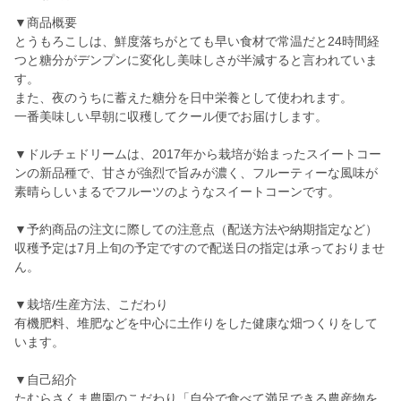
▼商品概要
とうもろこしは、鮮度落ちがとても早い食材で常温だと24時間経
つと糖分がデンプンに変化し美味しさが半減すると言われていま
す。
また、夜のうちに蓄えた糖分を日中栄養として使われます。
一番美味しい早朝に収穫してクール便でお届けします。
▼ドルチェドリームは、2017年から栽培が始まったスイートコー
ンの新品種で、甘さが強烈で旨みが濃く、フルーティーな風味が
素晴らしいまるでフルーツのようなスイートコーンです。
▼予約商品の注文に際しての注意点（配送方法や納期指定など）
収穫予定は7月上旬の予定ですので配送日の指定は承っておりませ
ん。
▼栽培/生産方法、こだわり
有機肥料、堆肥などを中心に土作りをした健康な畑つくりをして
います。
▼自己紹介
たむらさくま農園のこだわり「自分で食べて満足できる農産物を