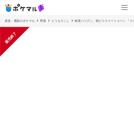
産直・通販のポケマル
野菜
とうもろこし
鮮度バツグン、朝どりスイートコーン 『ド
販売終了