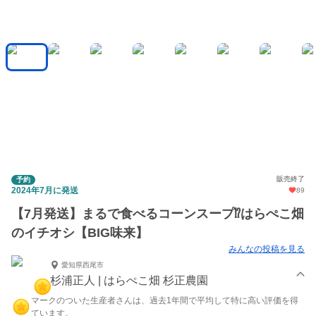
販売終了
予約
2024年7月に発送
89
【7月発送】まるで食べるコーンスープ⁉︎はらぺこ畑
のイチオシ【BIG味来】
みんなの投稿を見る
愛知県西尾市
杉浦正人 | はらぺこ畑 杉正農園
マークのついた生産者さんは、過去1年間で平均して特に高い評価を得
ています。