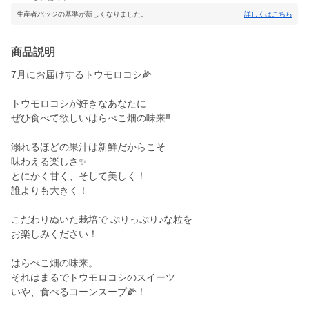
生産者バッジの基準が新しくなりました。
詳しくはこちら
商品説明
7月にお届けするトウモロコシ🌽
トウモロコシが好きなあなたに
ぜひ食べて欲しいはらぺこ畑の味来‼️
溺れるほどの果汁は新鮮だからこそ
味わえる楽しさ✨
とにかく甘く、そして美しく！
誰よりも大きく！
こだわりぬいた栽培で ぷりっぷり♪な粒を
お楽しみください！
はらぺこ畑の味来。
それはまるでトウモロコシのスイーツ
いや、食べるコーンスープ🌽！