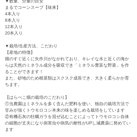
▼数量、分量の目安
まるでコーンスープ【味来】
4本入り
8本入り
12本入り
20本入り
▼栽培/生産方法、こだわり
【産地の特徴】
畑のすぐ近くに矢作川がながれており、キレイな水と近くの海か
らは天然のミネラル成分を吸収でき「ミネラル豊富な野菜」を作
ることができます！
また、砂地のため根菜類はスクスク成長でき、大きく柔らかか育
ちます。
【はらぺこ畑の栽培のこだわり】
①当農園はミネラルを多く含んだ肥料を使い、独自の栽培方法で
甘みが強くトウモロコシ本来の味を楽しめる栽培をしています
②有機石灰の牡蠣ガラを混ぜ込むことによってトウモロコシ自体
の細胞が丈夫になり病害虫や病気の耐性がUPし減農薬に努めてい
ます