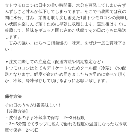
☆トウモロコシは日中の暑い時間帯、水分を蒸発してしまいみず
みずしさと甘みが低下してしまってます。そこで当農園では夜の
間に水分、甘み、栄養を取り戻し蓄えた1番トウモロコシの美味し
い状態を楽しんで頂くために早朝に収穫します。選別後はすぐに
冷蔵して、旨味をギュッと閉じ込めた状態でその日のうちに発送
します。
甘みの強い、はらぺこ畑自慢の「味来」をぜひ一度ご賞味下さ
い！
▼注文に際しての注意点（配送方法や納期指定など）
トウモロコシはとてもデリケートなためクール便（冷蔵）での配
送となります。鮮度が命のため届きましたらお早めに食べて頂く
か、冷蔵、冷凍保存して頂けるようにお願い致します。
保存方法
その日のうちが1番美味しい！
【冷蔵方法】
・皮付きのまま冷蔵庫で保存 2〜3日程度
・3〜5分茹でてラップに包んで触れる程度の温度になったら冷蔵
庫で保存 2〜3日