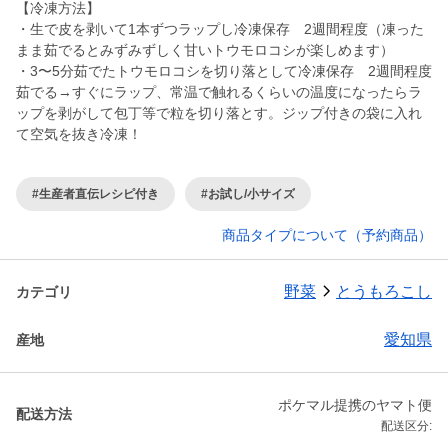
【冷凍方法】
・生で皮を剥いて1本ずつラップし冷凍保存 2週間程度（凍った
まま茹でるとみずみずしく甘いトウモロコシが楽しめます）
・3〜5分茹でたトウモロコシを切り落として冷凍保存 2週間程度
茹でる→すぐにラップ、常温で触れるくらいの温度になったらラ
ップを剥がして包丁等で粒を切り落とす。ジップ付きの袋に入れ
て空気を抜き冷凍！
#生産者直伝レシピ付き
#お試し/小サイズ
商品タイプについて（予約商品）
野菜
とうもろこし
カテゴリ
愛知県
産地
ポケマル提携のヤマト便
配送方法
配送区分: