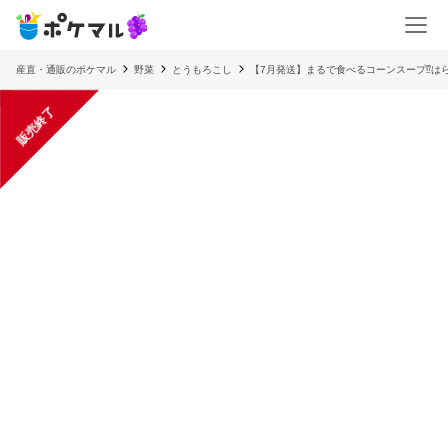
産直・通販のポケマル
野菜
とうもろこし
【7月発送】まるで食べるコーンスープ⁉︎は
販売終了