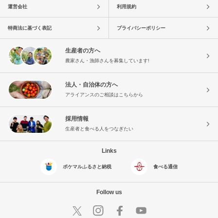
運営会社
利用規約
特商法に基づく表記
プライバシーポリシー
生産者の方へ
農家さん・漁師さんを募集しています!
法人・自治体の方へ
アライアンスのご相談はこちらから
採用情報
生産者と食べる人をつなぎたい
Links
ポケマルふるさと納税
食べる通信
Follow us