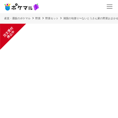
産直・通販のポケマル
野菜
野菜セット
湖国の旬便り〜ないとうさん家の野菜おまか
注
文
受
付
停
止
中