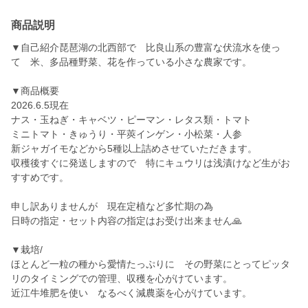
商品説明
▼自己紹介琵琶湖の北西部で 比良山系の豊富な伏流水を使っ
て 米、多品種野菜、花を作っている小さな農家です。
▼商品概要
2026.6.5現在
ナス・玉ねぎ・キャベツ・ピーマン・レタス類・トマト
ミニトマト・きゅうり・平莢インゲン・小松菜・人参
新ジャガイモなどから5種以上詰めさせていただきます。
収穫後すぐに発送しますので 特にキュウリは浅漬けなど生がお
すすめです。
申し訳ありませんが 現在定植など多忙期の為
日時の指定・セット内容の指定はお受け出来ません🙏
▼栽培/
ほとんど一粒の種から愛情たっぷりに その野菜にとってピッタ
リのタイミングでの管理、収穫を心がけています。
近江牛堆肥を使い なるべく減農薬を心がけています。