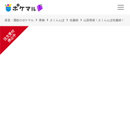
産直・通販のポケマル
果物
さくらんぼ
佐藤錦
山形県産！さくらんぼ佐藤錦！
注
文
受
付
停
止
中