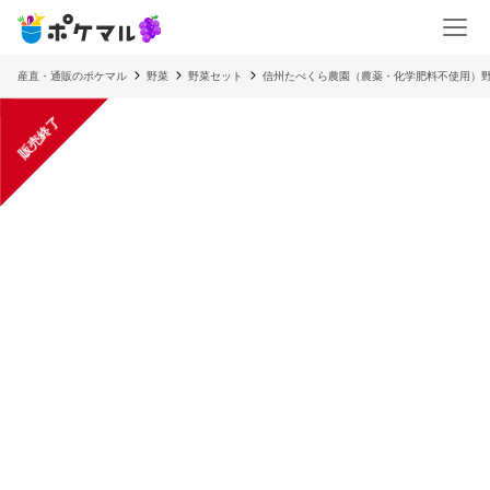
産直・通販のポケマル
野菜
野菜セット
信州たべくら農園（農薬・化学肥料不使用）野
販売終了