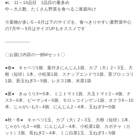
●L 11～14品目 1品目の量多め
中～大人数、たくさん野菜を食べるご家庭向け
※葉物が多い5～6月は下のサイズを、食べきりやすい夏野菜中心
の7月中～9月はサイズUPもオススメです
----------------
〇お届け内容の一例Mセット〇
●春● キャベツ1個、葉付きにんじん1袋、カブ（大）2～3玉、大
根（短径）1本、小松菜1袋、スナップエンドウ1袋、茎ブロッコリ
1袋、新玉ねぎ3～5個、レタス1株、水菜1袋
●夏● きゅうり3〜5本、ミニトマト1袋、大玉トマト2～4個、ナ
ス3～6本、ピーマン4～5個、モロッコインゲン1袋、オクラ8～10
本、じゃがいも3～4個、にんじん2～4本、玉ねぎ3〜5個
●秋・冬● キャベツ1玉、カブ（大）2～3玉、大根（短径）1本、
じゃがいも3～4個、にんじん2～4本、小松菜1袋、カボチャ（カ
ット）1個、長ねぎ2～4本、ミニ白菜1玉、玉ねぎ3～5個