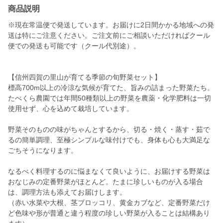
商品説明
※現在常温便で発送しています。お届けに2日間かかる地域への発
送は特にご注意ください。ご注文前にご相談いただければクール
便での発送も可能です（クール代別途）。
【信州四賀の里山が育てる季節の旬野菜セット】
標高700m以上の冷涼な気候が育てた、旨みの詰まった野菜たち。
たべくら農園では年間50種類以上の野菜を農薬・化学肥料は一切
使用せず、心を込めて栽培しています。
野菜そのものの味がちゃんとするから、切る・焼く・蒸す・茹で
るの簡単調理、至極シンプルな味付けでも、身体も心も大満足な
ごちそうになります。
なるべく料理するのに悩まなくて良いように、お届けする野菜は
おなじみの定番野菜がほとんど。たまに珍しいものが入る場合
は、調理方法も添えてお届けします。
（赤い水菜や大根、茎ブロッコリ、黄金カブなど、定番野菜だけ
ど色味や形が普通と違う程度の珍しい野菜が入ることは結構あり